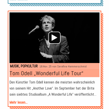
Audio-
Player
MUSIK
,
POPKULTUR
18.Nov. 25 von
Serafina Hammerschmid
Tom Odell „Wonderful Life Tour“
Den Künstler Tom Odell kennen die meisten wahrscheinlich
von seinem Hit „Another Love“. Im September hat der Brite
sein siebtes Studioalbum „A Wonderful Life“ veröffentlicht...
Mehr lesen...