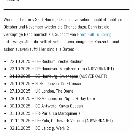
Wenn ihr Letters Sent Home jetzt mal live sehen möchtet, habt ihr im
Oktober und November wieder die Chance dazu. Dann ist die
vierköpfige Band nämlich als Support von
From Fall To Spring
unterwegs. Aber ihr solltet schnell sein: einige der Konzerte sind
schon ausverkauft! Hier sind alle Daten:
22.10.2025 – DE-Bochum, Zeche Bochum
23.10.2025 – DE-Hannover, Musikzentrum
(AUSVERKAUFT)
24.10.2025 – DE-Hamburg, Gruenspan
(AUSVERKAUFT)
25.10.2025 – NL-Eindhoven, De Effenaar
27.10.2025 – UK-London, The Dome
28.10.2025 – UK-Manchester, Night & Day Cafe
30.10.2025 – BE-Antwerp, Kavka Oudaan
31.10.2025 – FR-Paris, La Maroquinerie
01.11.2025 – DE-Köln, Carlswerk Victoria
(AUSVERKAUFT)
02.11.2025 – DE-Leipzig, Werk 2