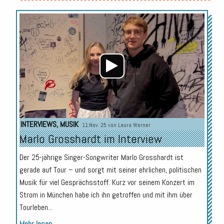
Audio-
Player
INTERVIEWS
,
MUSIK
11.Nov. 25 von
Laura Werner
Marlo Grosshardt im Interview
Der 25-jährige Singer-Songwriter Marlo Grosshardt ist
gerade auf Tour – und sorgt mit seiner ehrlichen, politischen
Musik für viel Gesprächsstoff. Kurz vor seinem Konzert im
Strom in München habe ich ihn getroffen und mit ihm über
Tourleben...
Mehr lesen...