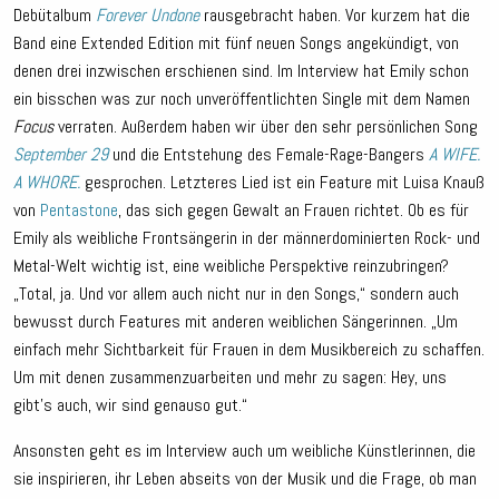
Debütalbum
Forever Undone
rausgebracht haben. Vor kurzem hat die
Band eine Extended Edition mit fünf neuen Songs angekündigt, von
denen drei inzwischen erschienen sind. Im Interview hat Emily schon
ein bisschen was zur noch unveröffentlichten Single mit dem Namen
Focus
verraten. Außerdem haben wir über den sehr persönlichen Song
September 29
und die Entstehung des Female-Rage-Bangers
A WIFE.
A WHORE.
gesprochen. Letzteres Lied ist ein Feature mit Luisa Knauß
von
Pentastone
, das sich gegen Gewalt an Frauen richtet. Ob es für
Emily als weibliche Frontsängerin in der männerdominierten Rock- und
Metal-Welt wichtig ist, eine weibliche Perspektive reinzubringen?
„Total, ja. Und vor allem auch nicht nur in den Songs,“ sondern auch
bewusst durch Features mit anderen weiblichen Sängerinnen. „Um
einfach mehr Sichtbarkeit für Frauen in dem Musikbereich zu schaffen.
Um mit denen zusammenzuarbeiten und mehr zu sagen: Hey, uns
gibt’s auch, wir sind genauso gut.“
Ansonsten geht es im Interview auch um weibliche Künstlerinnen, die
sie inspirieren, ihr Leben abseits von der Musik und die Frage, ob man