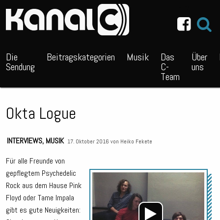
~_^/
Die
Beitragskategorien
Musik
Das
Über
Sendung
C-
uns
Team
Okta Logue
INTERVIEWS
,
MUSIK
17. Oktober 2016 von
Heiko Fekete
Für alle Freunde von
gepflegtem Psychedelic
Audio
Rock aus dem Hause Pink
Playe
Floyd oder Tame Impala
gibt es gute Neuigkeiten: