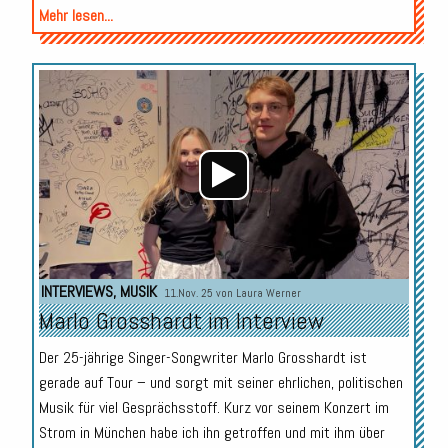
Mehr lesen...
Audio-
Player
INTERVIEWS
,
MUSIK
11.Nov. 25 von
Laura Werner
Marlo Grosshardt im Interview
Der 25-jährige Singer-Songwriter Marlo Grosshardt ist
gerade auf Tour – und sorgt mit seiner ehrlichen, politischen
Musik für viel Gesprächsstoff. Kurz vor seinem Konzert im
Strom in München habe ich ihn getroffen und mit ihm über