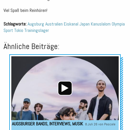
Viel Spaß beim Reinhören!
Schlagworte:
Augsburg
Australien
Eiskanal
Japan
Kanuslalom
Olympia
Sport
Tokio
Trainingslager
Ähnliche Beiträge:
Audio-
Player
AUGSBURGER BANDS
,
INTERVIEWS
,
MUSIK
8.Juli 26 von
Pascale