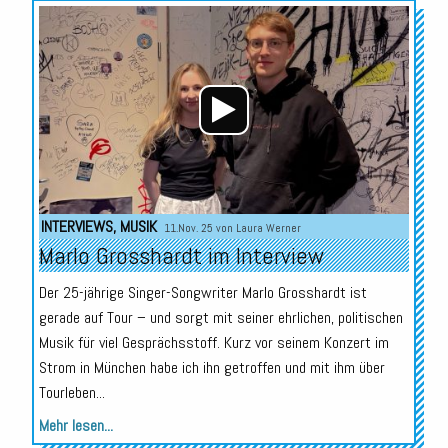
Audio-
Player
INTERVIEWS
,
MUSIK
11.Nov. 25 von
Laura Werner
Marlo Grosshardt im Interview
Der 25-jährige Singer-Songwriter Marlo Grosshardt ist
gerade auf Tour – und sorgt mit seiner ehrlichen, politischen
Musik für viel Gesprächsstoff. Kurz vor seinem Konzert im
Strom in München habe ich ihn getroffen und mit ihm über
Tourleben...
Mehr lesen...