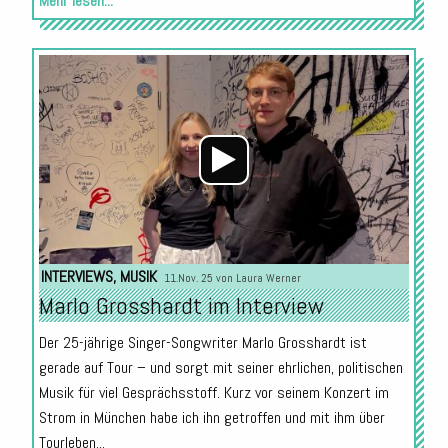
Mehr lesen...
Audio-
Player
INTERVIEWS
,
MUSIK
11.Nov. 25 von
Laura Werner
Marlo Grosshardt im Interview
Der 25-jährige Singer-Songwriter Marlo Grosshardt ist
gerade auf Tour – und sorgt mit seiner ehrlichen, politischen
Musik für viel Gesprächsstoff. Kurz vor seinem Konzert im
Strom in München habe ich ihn getroffen und mit ihm über
Tourleben...