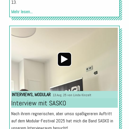
13.
Mehr lesen...
Audio-
Player
INTERVIEWS
,
MODULAR
13.Aug. 25 von
Linda Kinzelt
Interview mit SASKO
Nach ihrem regnerischen, aber umso spaßigereren Auftritt
auf dem Modular-Festival 2025 hat mich die Band SASKO in
unserem Interviewraum besucht!