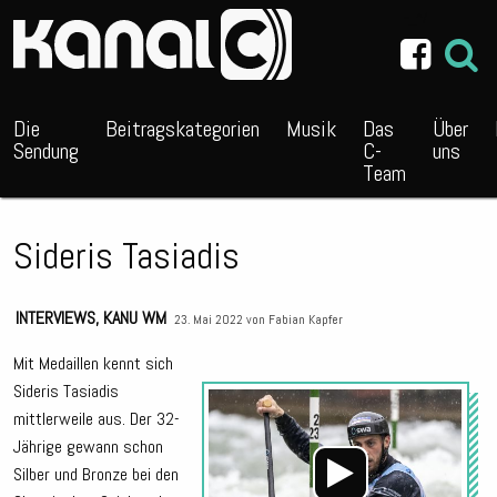
~_^/
Die
Beitragskategorien
Musik
Das
Über
Sendung
C-
uns
Team
Sideris Tasiadis
INTERVIEWS
,
KANU WM
23. Mai 2022 von
Fabian Kapfer
Mit Medaillen kennt sich
Sideris Tasiadis
Audio
mittlerweile aus. Der 32-
Playe
Jährige gewann schon
Silber und Bronze bei den