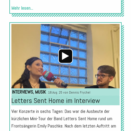
Mehr lesen...
Audio-
Player
INTERVIEWS
,
MUSIK
18.Aug. 25 von
Dennis Frychel
Letters Sent Home im Interview
Vier Konzerte in sechs Tagen: Das war die Ausbeute der
kürzlichen Mini-Tour der Band Letters Sent Home rund um
Frontsängerin Emily Paschke. Nach dem letzten Auftritt am