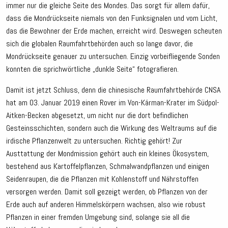
immer nur die gleiche Seite des Mondes. Das sorgt für allem dafür,
dass die Mondrückseite niemals von den Funksignalen und vom Licht,
das die Bewohner der Erde machen, erreicht wird. Deswegen scheuten
sich die globalen Raumfahrtbehörden auch so lange davor, die
Mondrückseite genauer zu untersuchen. Einzig vorbeifliegende Sonden
konnten die sprichwörtliche „dunkle Seite“ fotografieren.
Damit ist jetzt Schluss, denn die chinesische Raumfahrtbehörde CNSA
hat am 03. Januar 2019 einen Rover im Von-Kárman-Krater im Südpol-
Aitken-Becken abgesetzt, um nicht nur die dort befindlichen
Gesteinsschichten, sondern auch die Wirkung des Weltraums auf die
irdische Pflanzenwelt zu untersuchen. Richtig gehört! Zur
Austtattung der Mondmission gehört auch ein kleines Ökosystem,
bestehend aus Kartoffelpflanzen, Schmalwandpflanzen und einigen
Seidenraupen, die die Pflanzen mit Kohlenstoff und Nährstoffen
versorgen werden. Damit soll gezeigt werden, ob Pflanzen von der
Erde auch auf anderen Himmelskörpern wachsen, also wie robust
Pflanzen in einer fremden Umgebung sind, solange sie all die