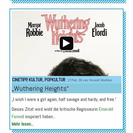
Audio-
Player
CINETIPP
,
KULTUR
,
POPKULTUR
17.Feb. 26 von
Vincent Weiblen
„Wuthering Heights“
„I wish I were a girl again, half savage and hardy, and free.“
Dieses Zitat wird wohl die britische Regisseurin
Emerald
Fennell
inspiriert haben...
Mehr lesen...