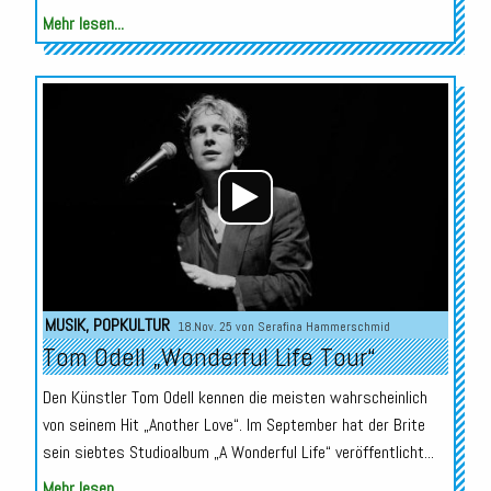
Mehr lesen...
Audio-
Player
MUSIK
,
POPKULTUR
18.Nov. 25 von
Serafina Hammerschmid
Tom Odell „Wonderful Life Tour“
Den Künstler Tom Odell kennen die meisten wahrscheinlich
von seinem Hit „Another Love“. Im September hat der Brite
sein siebtes Studioalbum „A Wonderful Life“ veröffentlicht...
Mehr lesen...