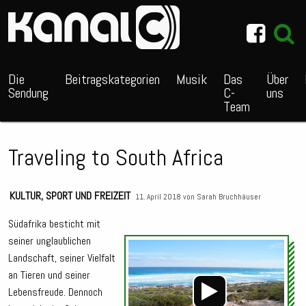
~_^/
Die
Beitragskategorien
Musik
Das
Über
Sendung
C-
uns
Team
Traveling to South Africa
KULTUR
,
SPORT UND FREIZEIT
11. April 2018 von
Sarah Bruchhäuser
Südafrika besticht mit
seiner unglaublichen
Audio
Landschaft, seiner Vielfalt
Playe
an Tieren und seiner
Lebensfreude. Dennoch