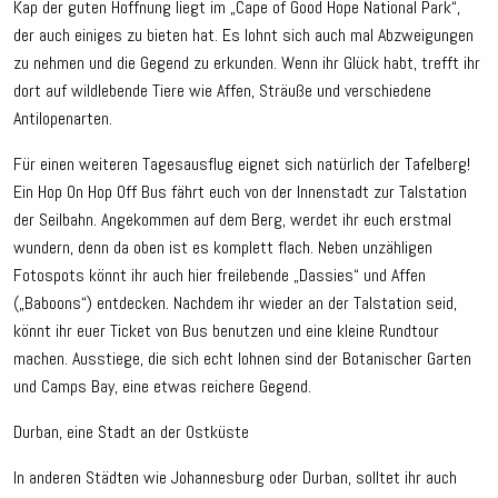
Kap der guten Hoffnung liegt im „Cape of Good Hope National Park“,
der auch einiges zu bieten hat. Es lohnt sich auch mal Abzweigungen
zu nehmen und die Gegend zu erkunden. Wenn ihr Glück habt, trefft ihr
dort auf wildlebende Tiere wie Affen, Sträuße und verschiedene
Antilopenarten.
Für einen weiteren Tagesausflug eignet sich natürlich der Tafelberg!
Ein Hop On Hop Off Bus fährt euch von der Innenstadt zur Talstation
der Seilbahn. Angekommen auf dem Berg, werdet ihr euch erstmal
wundern, denn da oben ist es komplett flach. Neben unzähligen
Fotospots könnt ihr auch hier freilebende „Dassies“ und Affen
(„Baboons“) entdecken. Nachdem ihr wieder an der Talstation seid,
könnt ihr euer Ticket von Bus benutzen und eine kleine Rundtour
machen. Ausstiege, die sich echt lohnen sind der Botanischer Garten
und Camps Bay, eine etwas reichere Gegend.
Durban, eine Stadt an der Ostküste
In anderen Städten wie Johannesburg oder Durban, solltet ihr auch