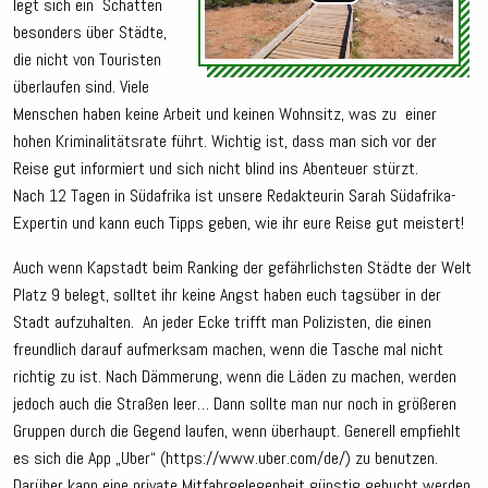
legt sich ein Schatten
besonders über Städte,
die nicht von Touristen
überlaufen sind. Viele
Menschen haben keine Arbeit und keinen Wohnsitz, was zu einer
hohen Kriminalitätsrate führt. Wichtig ist, dass man sich vor der
Reise gut informiert und sich nicht blind ins Abenteuer stürzt.
Nach 12 Tagen in Südafrika ist unsere Redakteurin Sarah Südafrika-
Expertin und kann euch Tipps geben, wie ihr eure Reise gut meistert!
Auch wenn Kapstadt beim Ranking der gefährlichsten Städte der Welt
Platz 9 belegt, solltet ihr keine Angst haben euch tagsüber in der
Stadt aufzuhalten. An jeder Ecke trifft man Polizisten, die einen
freundlich darauf aufmerksam machen, wenn die Tasche mal nicht
richtig zu ist. Nach Dämmerung, wenn die Läden zu machen, werden
jedoch auch die Straßen leer… Dann sollte man nur noch in größeren
Gruppen durch die Gegend laufen, wenn überhaupt. Generell empfiehlt
es sich die App „Uber“ (https://www.uber.com/de/) zu benutzen.
Darüber kann eine private Mitfahrgelegenheit günstig gebucht werden,