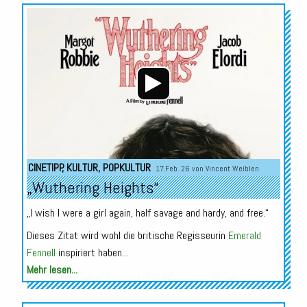
Audio-
Player
CINETIPP
,
KULTUR
,
POPKULTUR
17.Feb. 26 von
Vincent Weiblen
„Wuthering Heights“
„I wish I were a girl again, half savage and hardy, and free.“
Dieses Zitat wird wohl die britische Regisseurin
Emerald
Fennell
inspiriert haben...
Mehr lesen...