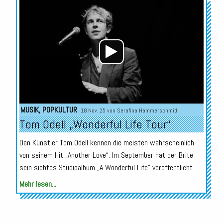
Audio-
Player
MUSIK
,
POPKULTUR
18.Nov. 25 von
Serafina Hammerschmid
Tom Odell „Wonderful Life Tour“
Den Künstler Tom Odell kennen die meisten wahrscheinlich
von seinem Hit „Another Love“. Im September hat der Brite
sein siebtes Studioalbum „A Wonderful Life“ veröffentlicht...
Mehr lesen...