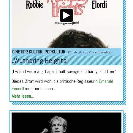
CINETIPP
,
KULTUR
,
POPKULTUR
17.Feb. 26 von
Vincent Weiblen
„Wuthering Heights“
„I wish I were a girl again, half savage and hardy, and free.“
Dieses Zitat wird wohl die britische Regisseurin
Emerald
Fennell
inspiriert haben...
Mehr lesen...
Audio-
Player