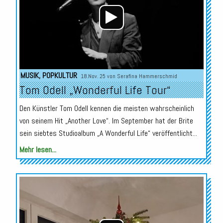
MUSIK
,
POPKULTUR
18.Nov. 25 von
Serafina Hammerschmid
Tom Odell „Wonderful Life Tour“
Den Künstler Tom Odell kennen die meisten wahrscheinlich
von seinem Hit „Another Love“. Im September hat der Brite
sein siebtes Studioalbum „A Wonderful Life“ veröffentlicht...
Mehr lesen...
Audio-
Player