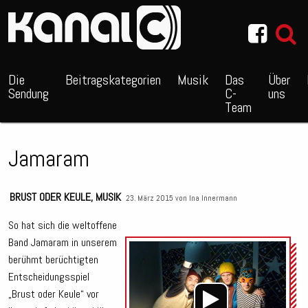
~_^/
Die
Beitragskategorien
Musik
Das
Über
Sendung
C-
uns
Team
Jamaram
BRUST ODER KEULE
,
MUSIK
23. März 2015 von
Ina Innermann
So hat sich die weltoffene
Band Jamaram in unserem
Audio
berühmt berüchtigten
Playe
Entscheidungsspiel
„Brust oder Keule“ vor