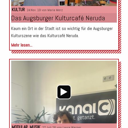
KULTUR
24.Nov. 19 von
Maria Merz
Das Augsburger Kulturcafé Neruda
Kaum ein Ort in der Stadt ist so wichtig für die Augsburger
Kulturszene wie das Kulturcafé Neruda.
Mehr lesen...
Audio-
Player
MODULAR
,
MUSIK
27.Juli 26 von
Laura Werner