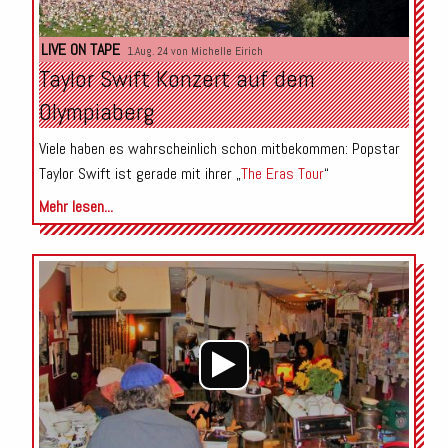
LIVE ON TAPE
1.Aug. 24 von
Michelle Eirich
Taylor Swift Konzert auf dem
Olympiaberg
Viele haben es wahrscheinlich schon mitbekommen: Popstar
Taylor Swift ist gerade mit ihrer „
The Eras Tour
“
Mehr lesen...
Audio-
Player