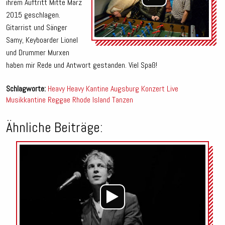
ihrem Auftritt Mitte März
2015 geschlagen.
Gitarrist und Sänger
Samy, Keyboarder Lionel
und Drummer Murxen
haben mir Rede und Antwort gestanden. Viel Spaß!
Schlagworte:
Heavy Heavy
Kantine Augsburg
Konzert
Live
Musikkantine
Reggae
Rhode Island
Tanzen
Ähnliche Beiträge:
Audio-
Player