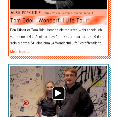
MUSIK
,
POPKULTUR
18.Nov. 25 von
Serafina Hammerschmid
Tom Odell „Wonderful Life Tour“
Den Künstler Tom Odell kennen die meisten wahrscheinlich
von seinem Hit „Another Love“. Im September hat der Brite
sein siebtes Studioalbum „A Wonderful Life“ veröffentlicht...
Mehr lesen...
Audio-
Player