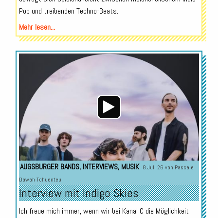
Pop und treibenden Techno-Beats.
Mehr lesen...
Audio-
Player
AUGSBURGER BANDS
,
INTERVIEWS
,
MUSIK
8.Juli 26 von
Pascale
Dawah Tchuenteu
Interview mit Indigo Skies
Ich freue mich immer, wenn wir bei Kanal C die Möglichkeit