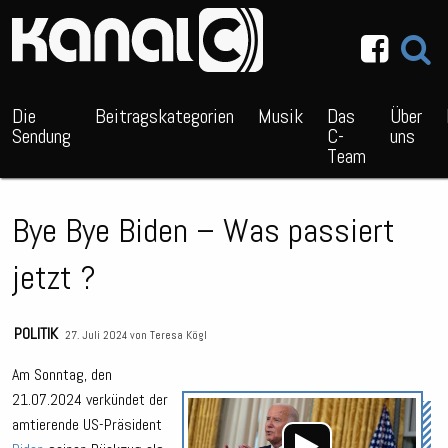
~_^/
Die
Beitragskategorien
Musik
Das
Über
Sendung
C-
uns
Team
Bye Bye Biden – Was passiert
jetzt ?
POLITIK
27. Juli 2024 von
Teresa Kögl
Am Sonntag, den
21.07.2024 verkündet der
Audio
amtierende US-Präsident
Playe