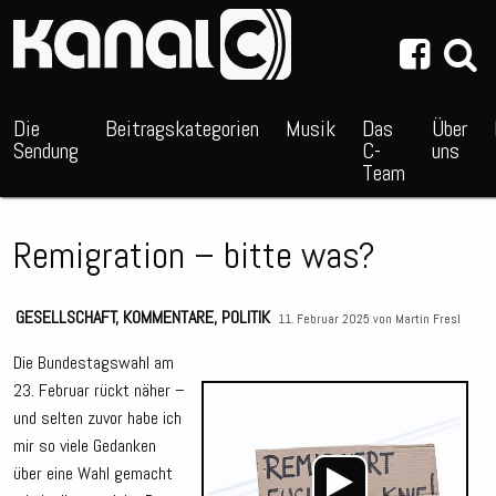
~_^/
Die
Beitragskategorien
Musik
Das
Über
Sendung
C-
uns
Team
Remigration – bitte was?
GESELLSCHAFT
,
KOMMENTARE
,
POLITIK
11. Februar 2025 von
Martin Fresl
Die Bundestagswahl am
23. Februar rückt näher –
Audio
und selten zuvor habe ich
Playe
mir so viele Gedanken
über eine Wahl gemacht