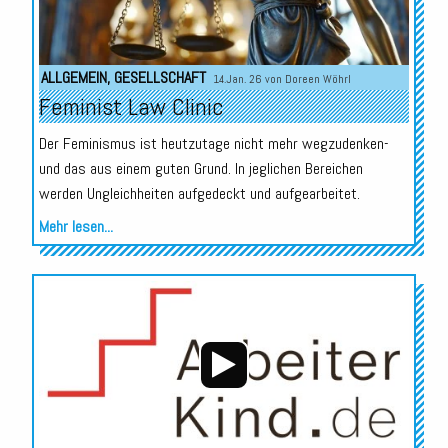
ALLGEMEIN
,
GESELLSCHAFT
14.Jan. 26 von
Doreen Wöhrl
Feminist Law Clinic
Der Feminismus ist heutzutage nicht mehr wegzudenken-
und das aus einem guten Grund. In jeglichen Bereichen
werden Ungleichheiten aufgedeckt und aufgearbeitet.
Mehr lesen...
Audio-
Player