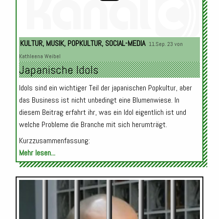
Audio-
KULTUR
,
MUSIK
,
POPKULTUR
,
SOCIAL-MEDIA
11.Sep. 23 von
Player
Kathleena Weibel
Japanische Idols
Idols sind ein wichtiger Teil der japanischen Popkultur, aber
das Business ist nicht unbedingt eine Blumenwiese. In
diesem Beitrag erfahrt ihr, was ein Idol eigentlich ist und
welche Probleme die Branche mit sich herumträgt.
Kurzzusammenfassung:
Mehr lesen...
Audio-
Player