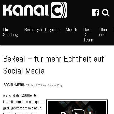
~_^/
Die
Beitragskategorien
Musik
Das
Über
Sendung
C-
uns
Team
BeReal – für mehr Echtheit auf
Social Media
SOCIAL-MEDIA
21. Juli 2022 von
Teresa Kögl
Als Kind der 2000er bin
ich mit dem Internet quasi
Audio
groß geworden: mit neun
Playe