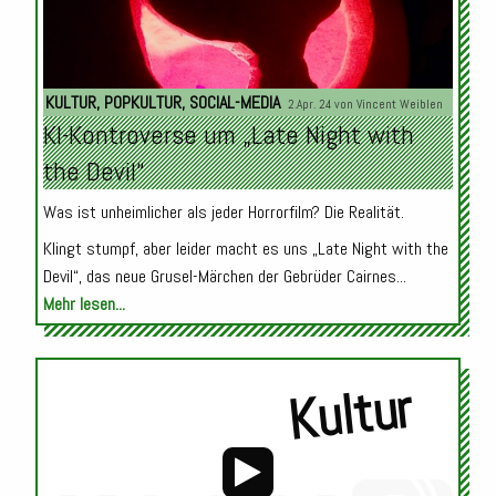
KULTUR
,
POPKULTUR
,
SOCIAL-MEDIA
2.Apr. 24 von
Vincent Weiblen
KI-Kontroverse um „Late Night with
the Devil“
Was ist unheimlicher als jeder Horrorfilm? Die Realität.
Klingt stumpf, aber leider macht es uns „Late Night with the
Devil“, das neue Grusel-Märchen der Gebrüder Cairnes...
Mehr lesen...
Kultur