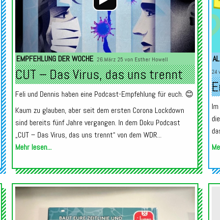
EMPFEHLUNG DER WOCHE
AL
26.März 25 von
Esther Howell
CUT – Das Virus, das uns trennt
24 
E
Feli und Dennis haben eine Podcast-Empfehlung für euch. 😊
Im
Kaum zu glauben, aber seit dem ersten Corona Lockdown
di
sind bereits fünf Jahre vergangen. In dem Doku Podcast
da
„CUT – Das Virus, das uns trennt“ von dem WDR...
Mehr lesen...
Meh
Audio-
Audio-
Player
Player