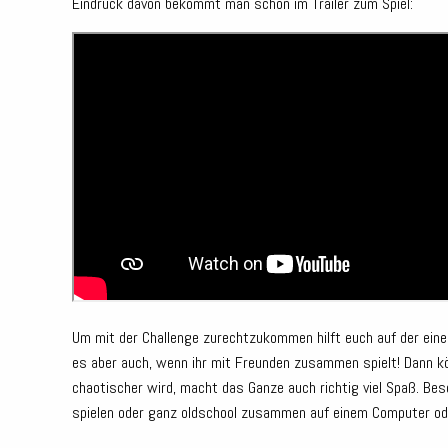
Eindruck davon bekommt man schon im Trailer zum Spiel:
Um mit der Challenge zurechtzukommen hilft euch auf der einen 
es aber auch, wenn ihr mit Freunden zusammen spielt! Dann kön
chaotischer wird, macht das Ganze auch richtig viel Spaß. Bes
spielen oder ganz oldschool zusammen auf einem Computer ode