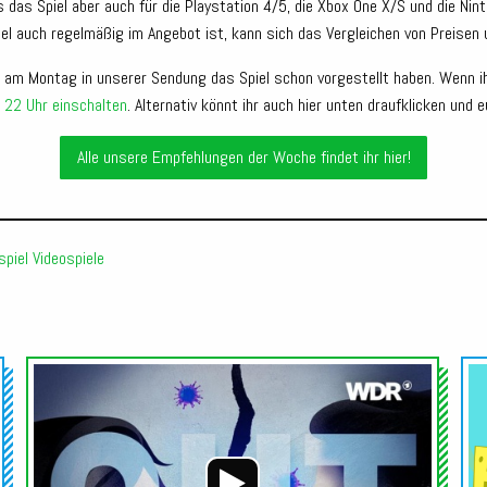
s das Spiel aber auch für die Playstation 4/5, die Xbox One X/S und die Ni
el auch regelmäßig im Angebot ist, kann sich das Vergleichen von Preisen
h am Montag in unserer Sendung das Spiel schon vorgestellt haben. Wenn i
 22 Uhr einschalten
. Alternativ könnt ihr auch hier unten draufklicken u
Alle unsere Empfehlungen der Woche findet ihr hier!
spiel
Videospiele
Audio-
Audio-
Player
Player