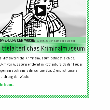
MPFEHLUNG DER WOCHE
23.Okt. 23 von
Kathleena Weibel
ittelalterliches Kriminalmuseum
s Mittelalterliche Kriminalmuseum befindet sich ca.
6km von Augsburg entfernt in Rothenburg ob der Tauber
llgemein auch eine sehr schöne Stadt) und ist unsere
pfehlung der Woche.
r lesen...