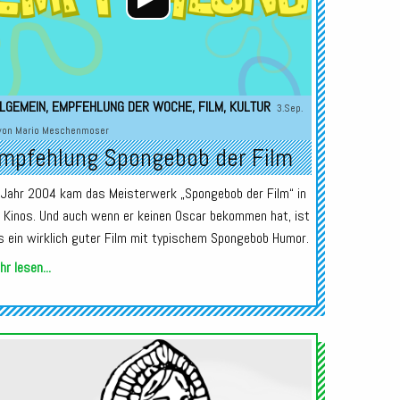
LGEMEIN
,
EMPFEHLUNG DER WOCHE
,
FILM
,
KULTUR
3.Sep.
von
Mario Meschenmoser
mpfehlung Spongebob der Film
 Jahr 2004 kam das Meisterwerk „Spongebob der Film“ in
e Kinos. Und auch wenn er keinen Oscar bekommen hat, ist
s ein wirklich guter Film mit typischem Spongebob Humor.
r lesen...
Audio-
Player