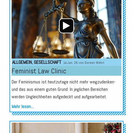
Player
ALLGEMEIN
,
GESELLSCHAFT
14.Jan. 26 von
Doreen Wöhrl
Feminist Law Clinic
Der Feminismus ist heutzutage nicht mehr wegzudenken-
und das aus einem guten Grund. In jeglichen Bereichen
werden Ungleichheiten aufgedeckt und aufgearbeitet.
Mehr lesen...
Audio-
Player