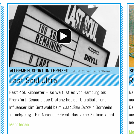
Audio-
Audio-
Player
Player
ALLGEMEIN
,
SPORT UND FREIZEIT
SP
19.Okt. 25 von
Laura Werner
Last Soul Ultra
R
Fast 450 Kilometer – so weit ist es von Hamburg bis
Ra
Frankfurt. Genau diese Distanz hat der Ultraläufer und
au
Influencer Kim Gottwald beim
Last Soul Ultra
in Bornheim
Da
zurückgelegt. Ein Ausdauer-Event, das keine Ziellinie kennt.
au
no
Mehr lesen...
Meh