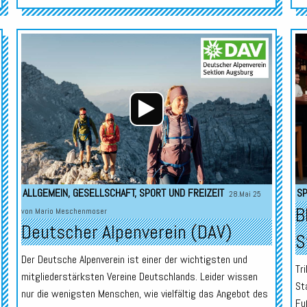
Audio-
Audio-
Player
Player
ALLGEMEIN
,
GESELLSCHAFT
,
SPORT UND FREIZEIT
SP
28.Mai 25
B
von
Mario Meschenmoser
Deutscher Alpenverein (DAV)
S
Der Deutsche Alpenverein ist einer der wichtigsten und
Tr
mitgliederstärksten Vereine Deutschlands. Leider wissen
St
nur die wenigsten Menschen, wie vielfältig das Angebot des
Fu