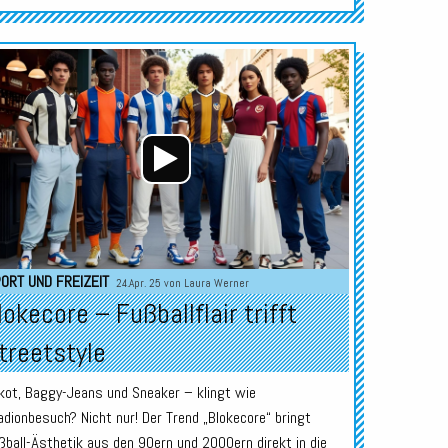
Audio-
Player
ORT UND FREIZEIT
24.Apr. 25 von
Laura Werner
lokecore – Fußballflair trifft
treetstyle
ikot, Baggy-Jeans und Sneaker – klingt wie
adionbesuch? Nicht nur! Der Trend „Blokecore“ bringt
ßball-Ästhetik aus den 90ern und 2000ern direkt in die