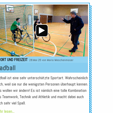
Audio-
Player
ORT UND FREIZEIT
28.Mai 25 von
Mario Meschenmoser
adball
dball ist eine sehr unterschätzte Sportart. Wahrscheinlich
ch, weil sie nur die wenigsten Personen überhaupt kennen.
s wollen wir ändern! Es ist nämlich eine tolle Kombination
s Teamwork, Technik und Athletik und macht dabei auch
ch sehr viel Spaß.
r lesen...