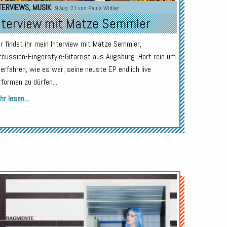
TERVIEWS
,
MUSIK
9.Aug. 21 von
Paula Widler
nterview mit Matze Semmler
er findet ihr mein Interview mit Matze Semmler,
rcussion-Fingerstyle-Gitarrist aus Augsburg. Hört rein um
 erfahren, wie es war, seine neuste EP endlich live
rformen zu dürfen...
r lesen...
Audio-
Player