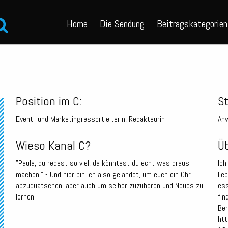
Home
Die Sendung
Beitragskategorien
Position im C:
S
Event- und Marketingressortleiterin, Redakteurin
Anw
Wieso Kanal C?
Üb
"Paula, du redest so viel, da könntest du echt was draus
Ich
machen!" - Und hier bin ich also gelandet, um euch ein Ohr
lie
abzuquatschen, aber auch um selber zuzuhören und Neues zu
ess
lernen.
fin
Ber
htt