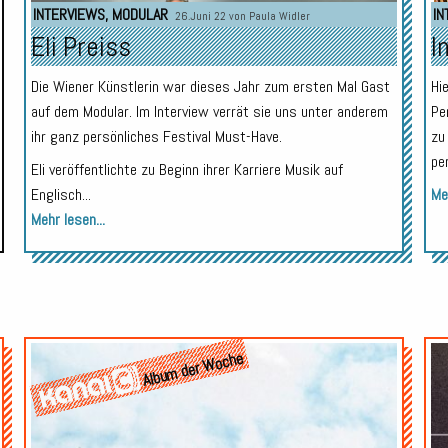
INTERVIEWS
,
MODULAR
IN
26.Juni 22 von
Paula Widler
Eli Preiss
I
Die Wiener Künstlerin war dieses Jahr zum ersten Mal Gast
Hi
auf dem Modular. Im Interview verrät sie uns unter anderem
Pe
ihr ganz persönliches Festival Must-Have.
zu
pe
Eli veröffentlichte zu Beginn ihrer Karriere Musik auf
Englisch...
Meh
Mehr lesen...
Audio-
Audio-
Album der Woche
Player
Player