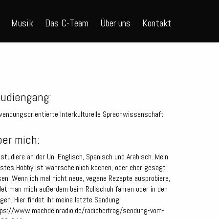
Musik
Das C-Team
Über uns
Kontakt
tudiengang:
endungsorientierte Interkulturelle Sprachwissenschaft
er mich:
 studiere an der Uni Englisch, Spanisch und Arabisch. Mein
bstes Hobby ist wahrscheinlich kochen, oder eher gesagt
en. Wenn ich mal nicht neue, vegane Rezepte ausprobiere,
det man mich außerdem beim Rollschuh fahren oder in den
gen. Hier findet ihr meine letzte Sendung:
ps://www.machdeinradio.de/radiobeitrag/sendung-vom-