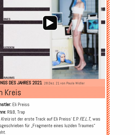
NGS DES JAHRES 2021
28.Dez. 21 von
Paula Widler
m Kreis
nstler:
Eli Preiss
nre:
R&B, Trap
 Kreis
ist der erste Track auf Eli Preiss‘ E.P.
F.E.L.T.
, was
sgeschrieben für „Fragmente eines luziden Traumes“
eht.