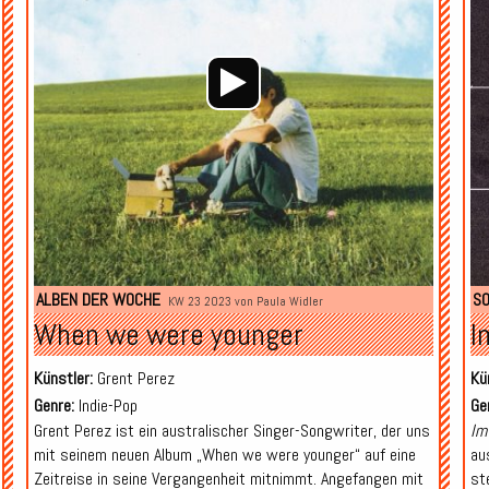
ALBEN DER WOCHE
SO
KW 23 2023 von
Paula Widler
When we were younger
I
Künstler:
Grent Perez
Kü
Genre:
Indie-Pop
Ge
Grent Perez ist ein australischer Singer-Songwriter, der uns
Im
mit seinem neuen Album „When we were younger“ auf eine
au
Zeitreise in seine Vergangenheit mitnimmt. Angefangen mit
st