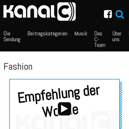
~_^/
Die
Beitragskategorien
Musik
Das
Über
Sendung
C-
uns
Team
Fashion
E
m
pf
e
hl
u
n
g
d
er
W
o
c
h
e