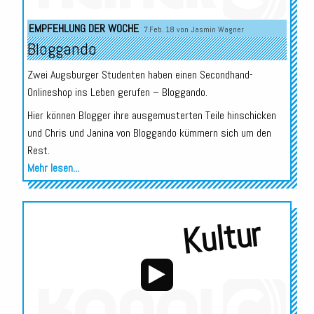
Audio-
EMPFEHLUNG DER WOCHE
7.Feb. 18 von
Jasmin Wagner
Player
Bloggando
Zwei Augsburger Studenten haben einen Secondhand-
Onlineshop ins Leben gerufen – Bloggando.
Hier können Blogger ihre ausgemusterten Teile hinschicken
und Chris und Janina von Bloggando kümmern sich um den
Rest.
Mehr lesen...
Kultur