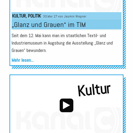
Audio-
KULTUR
,
POLITIK
30.Mai 17 von
Jasmin Wagner
Player
„Glanz und Grauen“ im TIM
Seit dem 12. Mai kann man im staatlichen Textil- und
Industriemuseum in Augsburg die Ausstellung „Glanz und
Grauen“ bewundern.
Mehr lesen...
Kultur