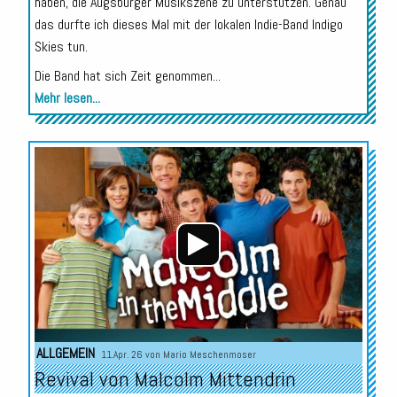
haben, die Augsburger Musikszene zu unterstützen. Genau
das durfte ich dieses Mal mit der lokalen Indie-Band Indigo
Skies tun.
Die Band hat sich Zeit genommen...
Mehr lesen...
Audio-
Player
ALLGEMEIN
11.Apr. 26 von
Mario Meschenmoser
Revival von Malcolm Mittendrin