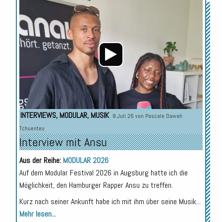
Audio-
Player
INTERVIEWS
,
MODULAR
,
MUSIK
8.Juli 26 von
Pascale Dawah
Tchuenteu
Interview mit Ansu
Aus der Reihe:
MODULAR 2026
Auf dem Modular Festival 2026 in Augsburg hatte ich die
Möglichkeit, den Hamburger Rapper Ansu zu treffen.
Kurz nach seiner Ankunft habe ich mit ihm über seine Musik...
Mehr lesen...