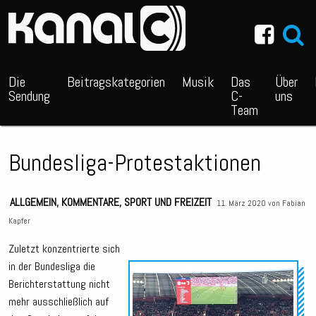
~_^/
Die
Beitragskategorien
Musik
Das
Über
Sendung
C-
uns
Team
Bundesliga-Protestaktionen
ALLGEMEIN
,
KOMMENTARE
,
SPORT UND FREIZEIT
11. März 2020 von
Fabian
Kapfer
Zuletzt konzentrierte sich
in der Bundesliga die
Audio
Berichterstattung nicht
Playe
mehr ausschließlich auf