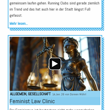
gemeinsam laufen gehen. Running Clubs sind gerade ziemlich
im Trend und das hat auch hier in der Stadt längst Fuß
gefasst.
Mehr lesen...
Audio-
Player
ALLGEMEIN
,
GESELLSCHAFT
14.Jan. 26 von
Doreen Wöhrl
Feminist Law Clinic