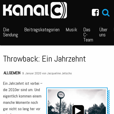
~_^/
Die
Beitragskategorien
Musik
Das
Über
Sendung
C-
uns
Team
Throwback: Ein Jahrzehnt
ALLGEMEIN
9. Januar 2020 von
Jacqueline Jetscho
Ein Jahrzehnt ist vorbei –
die 2010er sind um. Und
Audio
eigentlich kommen einem
Playe
manche Momente noch
gar nicht so lang her vor