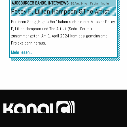
AUGSBURGER BANDS
,
INTERVIEWS
16.Apr. 24 von
Fabian Kapfer
Petey F., Lillian Hampson &The Artist
Für ihren Song „High’s Her“ haben sich die drei Musiker Petey
F., Lillian Hampson und The Artist (Sedat Cerimi)
zusammengetan. Am 1. April 2024 kam das gemeinsame
Projekt dann heraus.
Mehr lesen...
© 2026
Erstellt von
Darko Jankovic.
Impressum
Datenschutz