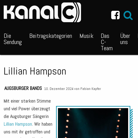
~_^/
Die
Beitragskategorien
Musik
Das
Über
Sendung
C-
uns
Team
Lillian Hampson
AUGSBURGER BANDS
10. Dezember 2024 von
Fabian Kapfer
Mit einer starken Stimme
und viel Power überzeugt
Audio
die Augsburger Sängerin
Playe
Lillian Hampson
. Wir haben
uns mit ihr getroffen und