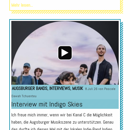
Mehr lesen...
Audio-
Player
AUGSBURGER BANDS
,
INTERVIEWS
,
MUSIK
8.Juli 26 von
Pascale
Dawah Tchuenteu
Interview mit Indigo Skies
Ich freue mich immer, wenn wir bei Kanal C die Möglichkeit
haben, die Augsburger Musikszene zu unterstützen. Genau
das durfte ich dieses Mal mit der lokalen Indie-Band Indigo