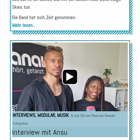
Skies tun.
Die Band hat sich Zeit genommen...
Mehr lesen...
Audio-
Player
INTERVIEWS
,
MODULAR
,
MUSIK
8.Juli 26 von
Pascale Dawah
Tchuenteu
Interview mit Ansu