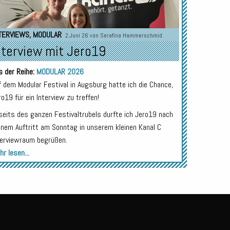
TERVIEWS
,
MODULAR
2.Juni 26 von
Serafina Hammerschmid
nterview mit Jero19
s der Reihe:
MODULAR 2026
f dem Modular Festival in Augsburg hatte ich die Chance,
ro19 für ein Interview zu treffen!
seits des ganzen Festivaltrubels durfte ich Jero19 nach
inem Auftritt am Sonntag in unserem kleinen Kanal C
terviewraum begrüßen.
r lesen...