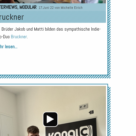
TERVIEWS
,
MODULAR
17.Juni 22 von
Michelle Eirich
ruckner
e Brüder Jakob und Matti bilden das sympathische Indie-
p-Duo
Bruckner
.
r lesen...
Audio-
Player