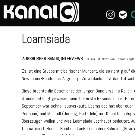
~_^/
Loamsiada
AUGSBURGER BANDS
,
INTERVIEWS
18. August 2022 von
Fabian Kapfe
Es ist eine Gruppe mit bairischer Mundart, die so richtig auf 
Newcomer-Bands aus Augsburg. Zu verdanken ist das tatsäch
Diese brachte die Geschichte der jungen Band erst ins Rollen
Stunde beteiligt gewesen sein. Die erste Resonanz ihrer Hörer
September war schnell ausverkauft. Loamsiada hat aber auch g
Posaune) und Mo Ludl (Gesang, Guitarlele) mit Kanal C im Aug
überzeugen wollen und was Loamsiada überhaupt bedeutet. Au
thematisiert. Bei der Band sind außerdem Andi Schmidt (Gitarre