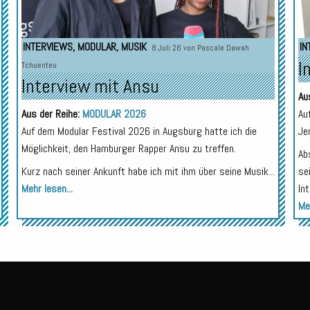
INTERVIEWS
,
MODULAR
,
MUSIK
IN
8.Juli 26 von
Pascale Dawah
I
Tchuenteu
Interview mit Ansu
Au
Aus der Reihe:
MODULAR 2026
Au
Auf dem Modular Festival 2026 in Augsburg hatte ich die
Je
Möglichkeit, den Hamburger Rapper Ansu zu treffen.
Ab
Kurz nach seiner Ankunft habe ich mit ihm über seine Musik...
se
Mehr lesen...
In
Meh