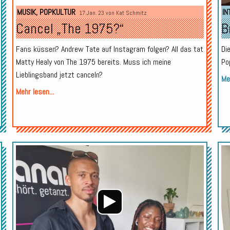
Player
MUSIK
,
POPKULTUR
IN
17.Jan. 23 von
Kat Schmitz
Cancel „The 1975?“
B
Fans küssen? Andrew Tate auf Instagram folgen? All das tat
Di
Matty Healy von The 1975 bereits. Muss ich meine
Po
Lieblingsband jetzt canceln?
Meh
Mehr lesen...
Audio-
Audio-
Player
Player