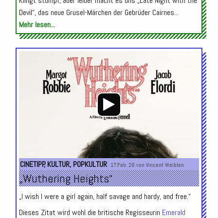
Klingt stumpf, aber leider macht es uns „Late Night with the
Devil“, das neue Grusel-Märchen der Gebrüder Cairnes...
Mehr lesen...
Audio-
Player
CINETIPP
,
KULTUR
,
POPKULTUR
17.Feb. 26 von
Vincent Weiblen
„Wuthering Heights“
„I wish I were a girl again, half savage and hardy, and free.“
Dieses Zitat wird wohl die britische Regisseurin
Emerald