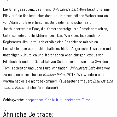
Die Anfangssequenz des Films
Only Lovers Left Alive
lässt uns einen
Blick auf die ähnliche, aber doch so unterschiedliche Wohnsituation
von Adam und Eve erhaschen. Die beiden sind schon seit
Jahrhunderten ein Paar, die Kamera verfolgt ihre Gemeinsamkeiten,
Unterschiede und ihr Miteinander. Das Werk des Independent-
Regisseurs Jim Jarmusch erzählt eine Geschichte mit vielen
Leerstellen, die aber nicht inhaltslos bleibt. Angereichert wird sie mit
unzähligen kulturellen und literarischen Anspielungen, exklusiver
Filmtechnik und der Genialität von Schauspielern, wie Tilda Swinton,
Tom Hiddleston und John Hurt. Wir finden:
Only Lovers Left Alive
war
zurecht nominiert für die
Goldene Palme
2013. Wir wundern uns nur:
warum hat er sie nicht bekommen? (zugegebenermaßen:
Blau ist eine
warme Farbe
ist ebenfalls klasse!)
Schlagworte:
Independent
Kino
Kultur
unbekannte Filme
Ähnliche Beiträge: