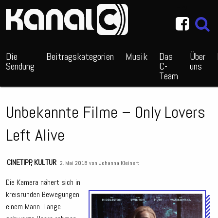
~_^/
Die
Beitragskategorien
Musik
Das
Über
Sendung
C-
uns
Team
Unbekannte Filme – Only Lovers
Left Alive
CINETIPP
,
KULTUR
2. Mai 2018 von
Johanna Kleinert
Die Kamera nähert sich in
kreisrunden Bewegungen
Audio
einem Mann. Lange
Playe