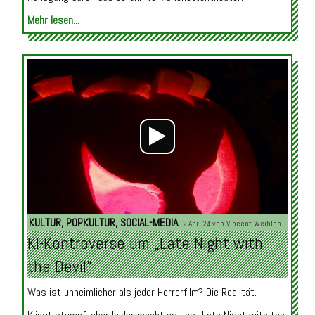
Mehr lesen...
Audio-
Player
KULTUR
,
POPKULTUR
,
SOCIAL-MEDIA
2.Apr. 24 von
Vincent Weiblen
KI-Kontroverse um „Late Night with
the Devil“
Was ist unheimlicher als jeder Horrorfilm? Die Realität.