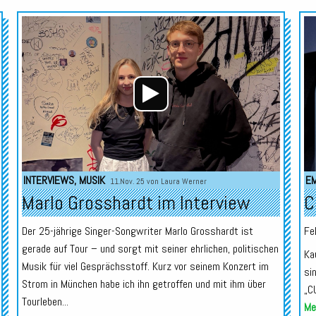
Audio-
Audio-
Player
Player
INTERVIEWS
,
MUSIK
E
11.Nov. 25 von
Laura Werner
Marlo Grosshardt im Interview
C
Der 25-jährige Singer-Songwriter Marlo Grosshardt ist
Fe
gerade auf Tour – und sorgt mit seiner ehrlichen, politischen
Ka
Musik für viel Gesprächsstoff. Kurz vor seinem Konzert im
si
Strom in München habe ich ihn getroffen und mit ihm über
„C
Tourleben...
Meh