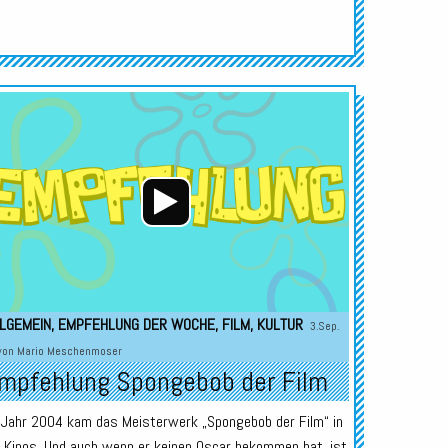
Audio-
Player
LGEMEIN
,
EMPFEHLUNG DER WOCHE
,
FILM
,
KULTUR
3.Sep.
von
Mario Meschenmoser
mpfehlung Spongebob der Film
 Jahr 2004 kam das Meisterwerk „Spongebob der Film“ in
e Kinos. Und auch wenn er keinen Oscar bekommen hat, ist