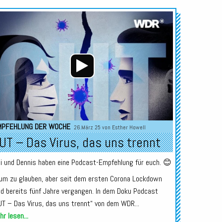
Audio-
Player
MPFEHLUNG DER WOCHE
26.März 25 von
Esther Howell
UT – Das Virus, das uns trennt
li und Dennis haben eine Podcast-Empfehlung für euch. 😊
um zu glauben, aber seit dem ersten Corona Lockdown
nd bereits fünf Jahre vergangen. In dem Doku Podcast
UT – Das Virus, das uns trennt“ von dem WDR...
r lesen...