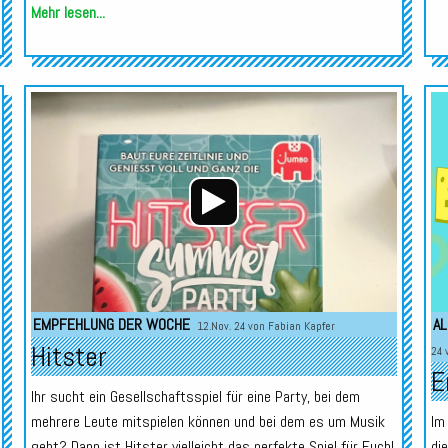
Mehr lesen...
Audio-
Audio-
Player
Player
EMPFEHLUNG DER WOCHE
AL
12.Nov. 24 von
Fabian Kapfer
Hitster
24 
E
Ihr sucht ein Gesellschaftsspiel für eine Party, bei dem
mehrere Leute mitspielen können und bei dem es um Musik
Im
geht? Dann ist Hitster vielleicht das perfekte Spiel für Euch!
di