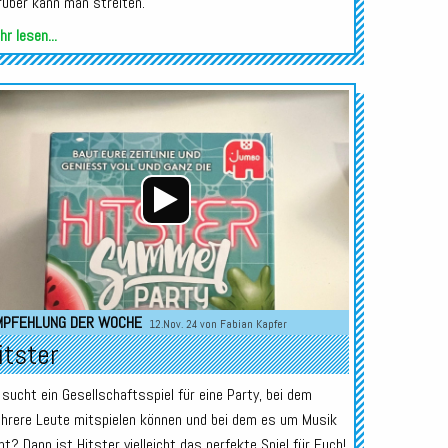
rüber kann man streiten.
r lesen...
Audio-
Player
MPFEHLUNG DER WOCHE
12.Nov. 24 von
Fabian Kapfer
itster
r sucht ein Gesellschaftsspiel für eine Party, bei dem
hrere Leute mitspielen können und bei dem es um Musik
ht? Dann ist Hitster vielleicht das perfekte Spiel für Euch!