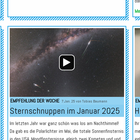
da
Meh
Audio-
Audio-
Player
Player
EMPFEHLUNG DER WOCHE
E
7.Jan. 25 von
Tobias Baumann
Sternschnuppen im Januar 2025
H
Im letzten Jahr war ganz schön was los am Nachthimmel!
Ih
Da gab es die Polarlichter im Mai, die totale Sonnenfinsternis
me
in den USA, Mondfinsternisse, gleich zwei Kometen und und
ge