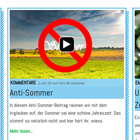
Audio-
Audio-
Player
Player
KOMMENTARE
E
2.Juli 19 von
Felix Bircheneder
Anti-Sommer
U
Z
In diesem Anti-Sommer-Beitrag räumen wir mit dem
Irrglauben auf, der Sommer sei eine schöne Jahreszeit. Das
Es
stimmt so natürlich nicht und hier hört ihr, wieso.
un
Mehr lesen...
um