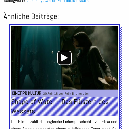
Schlagworte:
Academy Awards
Filmmusik
Oscars
Ähnliche Beiträge:
Audio-
Player
CINETIPP
,
KULTUR
20.Feb. 18 von
Felix Bircheneder
Shape of Water – Das Flüstern des
Wassers
Der Film erzählt die ungleiche Liebesgeschichte von Elisa und
einem Amphibienmonster, einem militärischen Experiment. Ob