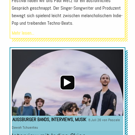
Festival haben wir uns Paul Wetz für ein ausführliches
Gespräch geschnappt. Der Singer-Songwriter und Produzent
bewegt sich spielend leicht zwischen melancholischem Indie-
Pop und treibenden Techno-Beats.
Mehr lesen...
Audio-
Player
AUGSBURGER BANDS
,
INTERVIEWS
,
MUSIK
8.Juli 26 von
Pascale
Dawah Tchuenteu