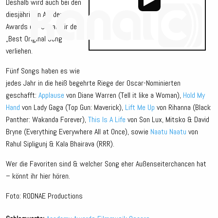
Deshalb wird auch bei den
diesjährigen Academy
Awards der Oscar für den
„Best Original Song“
verliehen.
Audio-
Player
Fünf Songs haben es wie
jedes Jahr in die heiß begehrte Riege der Oscar-Nominierten
geschafft:
Applause
von Diane Warren (Tell it like a Woman),
Hold My
Hand
von Lady Gaga (Top Gun: Maverick),
Lift Me Up
von Rihanna (Black
Panther: Wakanda Forever),
This Is A Life
von Son Lux, Mitsko & David
Bryne (Everything Everywhere All at Once), sowie
Naatu Naatu
von
Rahul Sipligunj & Kala Bhairava (RRR).
Wer die Favoriten sind & welcher Song eher Außenseiterchancen hat
– könnt ihr hier hören.
Foto: RODNAE Productions