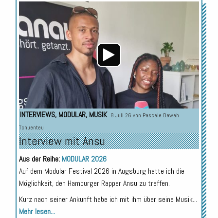
Audio-
Player
INTERVIEWS
,
MODULAR
,
MUSIK
8.Juli 26 von
Pascale Dawah
Tchuenteu
Interview mit Ansu
Aus der Reihe:
MODULAR 2026
Auf dem Modular Festival 2026 in Augsburg hatte ich die
Möglichkeit, den Hamburger Rapper Ansu zu treffen.
Kurz nach seiner Ankunft habe ich mit ihm über seine Musik...
Mehr lesen...