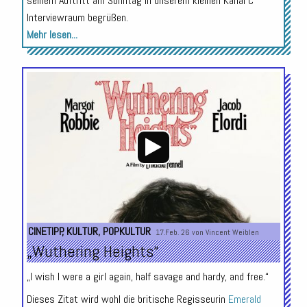
seinem Auftritt am Sonntag in unserem kleinen Kanal C
Interviewraum begrüßen.
Mehr lesen...
Audio-
Player
CINETIPP
,
KULTUR
,
POPKULTUR
17.Feb. 26 von
Vincent Weiblen
„Wuthering Heights“
„I wish I were a girl again, half savage and hardy, and free.“
Dieses Zitat wird wohl die britische Regisseurin
Emerald