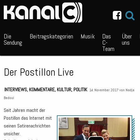
~_^/
Die
Beitragskategorien
Musik
Das
Über
Sendung
C-
uns
Team
Der Postillon Live
INTERVIEWS
,
KOMMENTARE
,
KULTUR
,
POLITIK
14. November 2017 von
Nadja
Bedoui
Seit Jahren macht der
Postillon das Internet mit
Audio
seinen Satirenachrichten
Playe
unsicher.