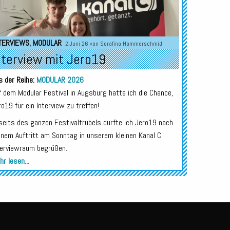
TERVIEWS
,
MODULAR
2.Juni 26 von
Serafina Hammerschmid
nterview mit Jero19
s der Reihe:
MODULAR 2026
f dem Modular Festival in Augsburg hatte ich die Chance,
ro19 für ein Interview zu treffen!
seits des ganzen Festivaltrubels durfte ich Jero19 nach
inem Auftritt am Sonntag in unserem kleinen Kanal C
terviewraum begrüßen.
r lesen...