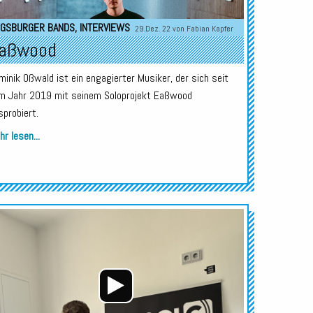
GSBURGER BANDS
,
INTERVIEWS
29.Dez. 22 von
Fabian Kapfer
aßwood
minik Oßwald ist ein engagierter Musiker, der sich seit
m Jahr 2019 mit seinem Soloprojekt Eaßwood
sprobiert.
r lesen...
Audio-
Player