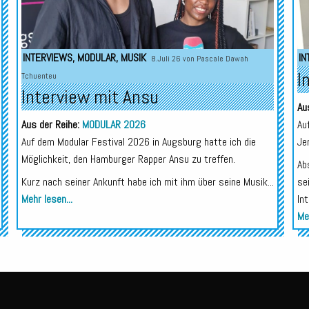
INTERVIEWS
,
MODULAR
,
MUSIK
IN
8.Juli 26 von
Pascale Dawah
I
Tchuenteu
Interview mit Ansu
Au
Aus der Reihe:
MODULAR 2026
Au
Auf dem Modular Festival 2026 in Augsburg hatte ich die
Je
Möglichkeit, den Hamburger Rapper Ansu zu treffen.
Ab
Kurz nach seiner Ankunft habe ich mit ihm über seine Musik...
se
Mehr lesen...
In
Meh