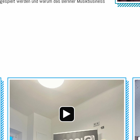
n gespielt werden und warum das Berliner Musikbusiness
Audio-
Audio-
Player
Player