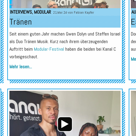
INTERVIEWS
,
MODULAR
AU
21.Mai 24 von
Fabian Kapfer
Tränen
E
Seit einem guten Jahr machen Gwen Dolyn und Steffen Israel
Do
als Duo Tränen Musik. Kurz nach ihrem überzeugenden
de
Auftritt beim
Modular-Festival
haben die beiden bei Kanal C
au
vorbeigeschaut.
Meh
Mehr lesen...
Audio-
Audio-
Player
Player