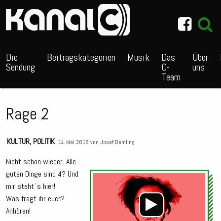
~_^/
Die
Beitragskategorien
Musik
Das
Über
Sendung
C-
uns
Team
Rage 2
KULTUR
,
POLITIK
14. Mai 2018 von
Josef Demling
Nicht schon wieder. Alle
guten Dinge sind 4? Und
Audio
mir steht´s hier!
Playe
Was fragt ihr euch?
Anhören!