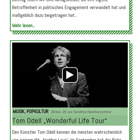
Betroffenheit in politisches Engagement verwandelt hat und
maßgeblich dazu beigetragen hat...
Mehr lesen...
Audio-
Player
MUSIK
,
POPKULTUR
18.Nov. 25 von
Serafina Hammerschmid
Tom Odell „Wonderful Life Tour“
Den Künstler Tom Odell kennen die meisten wahrscheinlich
von seinem Hit „Another Love“. Im September hat der Brite