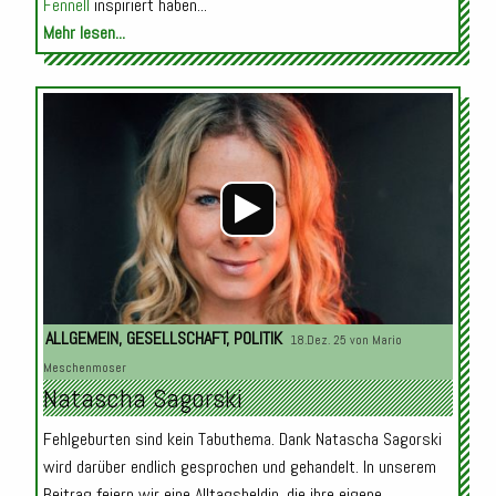
Fennell
inspiriert haben...
Mehr lesen...
Audio-
Player
ALLGEMEIN
,
GESELLSCHAFT
,
POLITIK
18.Dez. 25 von
Mario
Meschenmoser
Natascha Sagorski
Fehlgeburten sind kein Tabuthema. Dank Natascha Sagorski
wird darüber endlich gesprochen und gehandelt. In unserem
Beitrag feiern wir eine Alltagsheldin, die ihre eigene