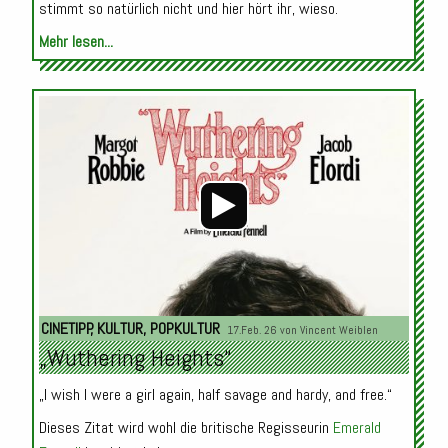
stimmt so natürlich nicht und hier hört ihr, wieso.
Mehr lesen...
Audio-
Player
CINETIPP
,
KULTUR
,
POPKULTUR
17.Feb. 26 von
Vincent Weiblen
„Wuthering Heights“
„I wish I were a girl again, half savage and hardy, and free.“
Dieses Zitat wird wohl die britische Regisseurin
Emerald