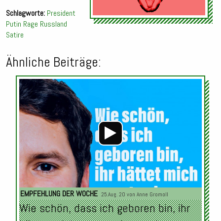
Schlagworte:
President
Putin
Rage
Russland
Satire
Ähnliche Beiträge:
Audio-
Player
EMPFEHLUNG DER WOCHE
25.Aug. 20 von
Anne Gromoll
Wie schön, dass ich geboren bin, ihr