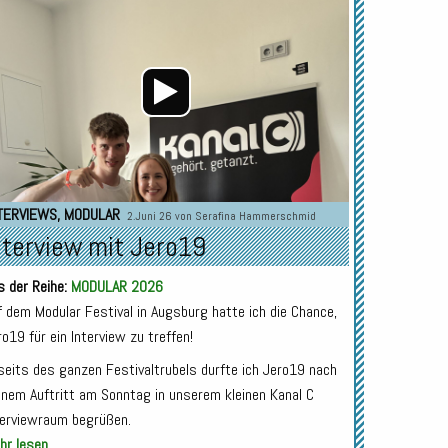
Player
TERVIEWS
,
MODULAR
2.Juni 26 von
Serafina Hammerschmid
nterview mit Jero19
s der Reihe:
MODULAR 2026
f dem Modular Festival in Augsburg hatte ich die Chance,
ro19 für ein Interview zu treffen!
seits des ganzen Festivaltrubels durfte ich Jero19 nach
inem Auftritt am Sonntag in unserem kleinen Kanal C
terviewraum begrüßen.
r lesen...