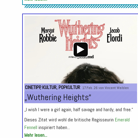
CINETIPP
,
KULTUR
,
POPKULTUR
17.Feb. 26 von
Vincent Weiblen
„Wuthering Heights“
„I wish I were a girl again, half savage and hardy, and free.“
Dieses Zitat wird wohl die britische Regisseurin
Emerald
Fennell
inspiriert haben...
Mehr lesen...