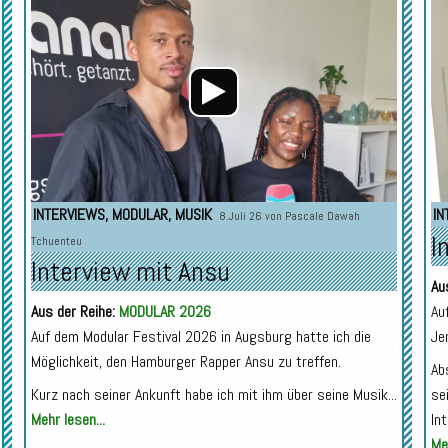
Player
Player
INTERVIEWS
,
MODULAR
,
MUSIK
IN
8.Juli 26 von
Pascale Dawah
I
Tchuenteu
Interview mit Ansu
Au
Aus der Reihe:
MODULAR 2026
Au
Auf dem Modular Festival 2026 in Augsburg hatte ich die
Je
Möglichkeit, den Hamburger Rapper Ansu zu treffen.
Ab
Kurz nach seiner Ankunft habe ich mit ihm über seine Musik...
se
Mehr lesen...
In
Meh