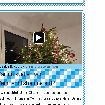
Audio-
Player
LGEMEIN
,
KULTUR
24.Dez. 24 von
Esther Howell
arum stellen wir
eihnachtsbäume auf?
 weihnachtet! Unser Studio ist auch schon prächtig
schmückt. In unserer Weihnachtssendung erklären Dennis
d Fabi, warum wir uns eigentlich Tannenbäume ins