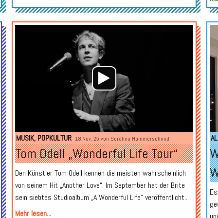
Audio-
Audio-
Player
Player
MUSIK
,
POPKULTUR
AL
18.Nov. 25 von
Serafina Hammerschmid
Tom Odell „Wonderful Life Tour“
W
W
Den Künstler Tom Odell kennen die meisten wahrscheinlich
von seinem Hit „Another Love“. Im September hat der Brite
Es
sein siebtes Studioalbum „A Wonderful Life“ veröffentlicht...
ge
Mehr lesen...
un