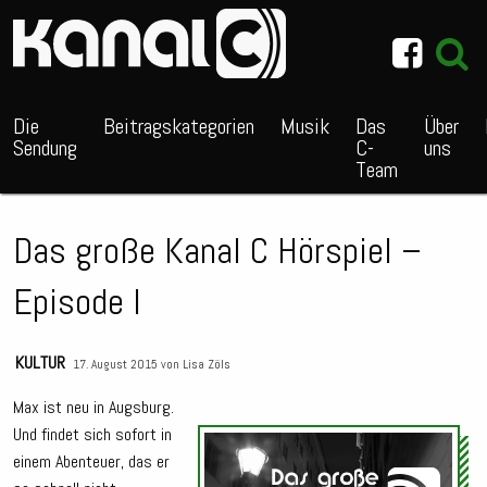
~_^/
Die
Beitragskategorien
Musik
Das
Über
Sendung
C-
uns
Team
Das große Kanal C Hörspiel –
Episode I
KULTUR
17. August 2015 von
Lisa Zöls
Max ist neu in Augsburg.
Und findet sich sofort in
Audio
einem Abenteuer, das er
Playe