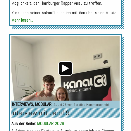
Möglichkeit, den Hamburger Rapper Ansu zu treffen.
Kurz nach seiner Ankunft habe ich mit ihm über seine Musik...
Mehr lesen...
Audio-
Player
INTERVIEWS
,
MODULAR
2.Juni 26 von
Serafina Hammerschmid
Interview mit Jero19
Aus der Reihe:
MODULAR 2026
Auf dem Modular Festival in Augsburg hatte ich die Chance,