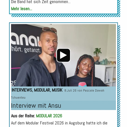
Die Band hat sich Zeit genommen...
Mehr lesen...
Audio-
Player
INTERVIEWS
,
MODULAR
,
MUSIK
8.Juli 26 von
Pascale Dawah
Tchuenteu
Interview mit Ansu
Aus der Reihe:
MODULAR 2026
Auf dem Modular Festival 2026 in Augsburg hatte ich die