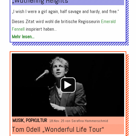
„Wuthering Heights“
„I wish I were a girl again, half savage and hardy, and free.“
Dieses Zitat wird wohl die britische Regisseurin
Emerald
Fennell
inspiriert haben...
Mehr lesen...
Audio-
Player
MUSIK
,
POPKULTUR
18.Nov. 25 von
Serafina Hammerschmid
Tom Odell „Wonderful Life Tour“