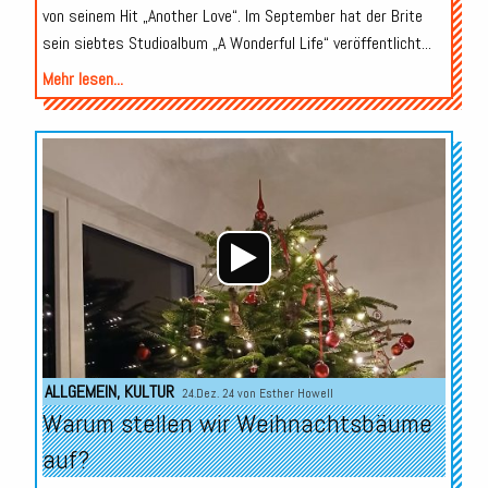
von seinem Hit „Another Love“. Im September hat der Brite
sein siebtes Studioalbum „A Wonderful Life“ veröffentlicht...
Mehr lesen...
Audio-
Player
ALLGEMEIN
,
KULTUR
24.Dez. 24 von
Esther Howell
Warum stellen wir Weihnachtsbäume
auf?