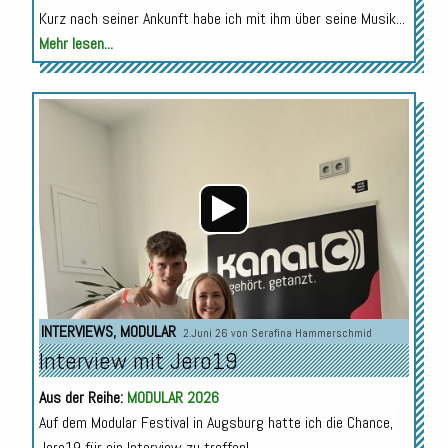
Kurz nach seiner Ankunft habe ich mit ihm über seine Musik...
Mehr lesen...
Audio-
Player
INTERVIEWS
,
MODULAR
2.Juni 26 von
Serafina Hammerschmid
Interview mit Jero19
Aus der Reihe:
MODULAR 2026
Auf dem Modular Festival in Augsburg hatte ich die Chance,
Jero19 für ein Interview zu treffen!