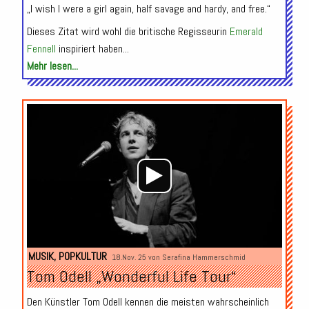
„I wish I were a girl again, half savage and hardy, and free.“
Dieses Zitat wird wohl die britische Regisseurin
Emerald
Fennell
inspiriert haben...
Mehr lesen...
Audio-
Player
MUSIK
,
POPKULTUR
18.Nov. 25 von
Serafina Hammerschmid
Tom Odell „Wonderful Life Tour“
Den Künstler Tom Odell kennen die meisten wahrscheinlich