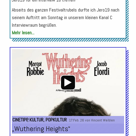
Abseits des ganzen Festivaltrubels durfte ich Jero19 nach
seinem Auftritt am Sonntag in unserem kleinen Kanal C
Interviewraum begrüßen.
Mehr lesen...
Audio-
Player
CINETIPP
,
KULTUR
,
POPKULTUR
17.Feb. 26 von
Vincent Weiblen
„Wuthering Heights“