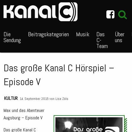
~_^/
Die
Beitragskategorien
Musik
Das
Über
Sendung
C-
uns
Team
Das große Kanal C Hörspiel –
Episode V
KULTUR
14. September 2015 von
Lisa Zöls
Max und das Abenteuer
Augsburg – Episode V
Audio
Playe
Das große Kanal C