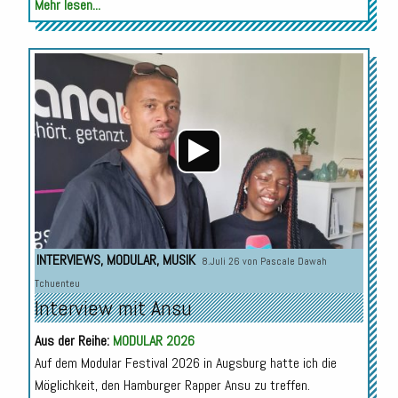
Mehr lesen...
Audio-
Player
INTERVIEWS
,
MODULAR
,
MUSIK
8.Juli 26 von
Pascale Dawah
Tchuenteu
Interview mit Ansu
Aus der Reihe:
MODULAR 2026
Auf dem Modular Festival 2026 in Augsburg hatte ich die
Möglichkeit, den Hamburger Rapper Ansu zu treffen.