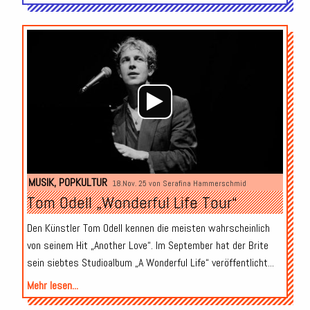
Audio-
Player
MUSIK
,
POPKULTUR
18.Nov. 25 von
Serafina Hammerschmid
Tom Odell „Wonderful Life Tour“
Den Künstler Tom Odell kennen die meisten wahrscheinlich
von seinem Hit „Another Love“. Im September hat der Brite
sein siebtes Studioalbum „A Wonderful Life“ veröffentlicht...
Mehr lesen...