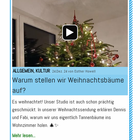
Audio-
Player
ALLGEMEIN
,
KULTUR
24.Dez. 24 von
Esther Howell
Warum stellen wir Weihnachtsbäume
auf?
Es weihnachtet! Unser Studio ist auch schon prächtig
geschmückt. In unserer Weihnachtssendung erklären Dennis
und Fabi, warum wir uns eigentlich Tannenbäume ins
Wohnzimmer holen. 🎄✨
Mehr lesen...