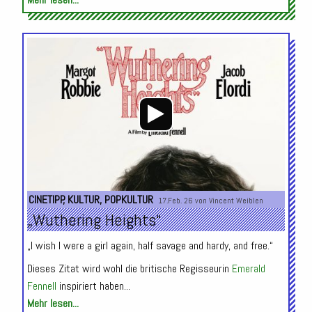
Audio-
Player
CINETIPP
,
KULTUR
,
POPKULTUR
17.Feb. 26 von
Vincent Weiblen
„Wuthering Heights“
„I wish I were a girl again, half savage and hardy, and free.“
Dieses Zitat wird wohl die britische Regisseurin
Emerald
Fennell
inspiriert haben...
Mehr lesen...