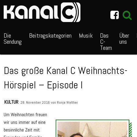
~_^/
Die
Beitragskategorien
Musik
Das
Über
Sendung
C-
uns
Team
Das große Kanal C Weihnachts-
Hörspiel – Episode I
KULTUR
28. November 2016 von
Ronja Walther
Um Weihnachten freuen
wir uns immer auf eine
Audio
besinnliche Zeit mit
Playe