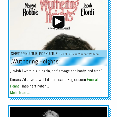
Player
CINETIPP
,
KULTUR
,
POPKULTUR
17.Feb. 26 von
Vincent Weiblen
„Wuthering Heights“
„I wish I were a girl again, half savage and hardy, and free.“
Dieses Zitat wird wohl die britische Regisseurin
Emerald
Fennell
inspiriert haben...
Mehr lesen...
Audio-
Player