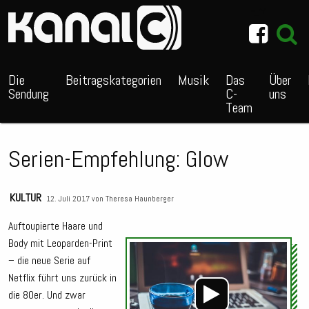
~_^/
Die
Beitragskategorien
Musik
Das
Über
Sendung
C-
uns
Team
Serien-Empfehlung: Glow
KULTUR
12. Juli 2017 von
Theresa Haunberger
Auftoupierte Haare und
Body mit Leoparden-Print
Audio
– die neue Serie auf
Playe
Netflix führt uns zurück in
die 80er. Und zwar