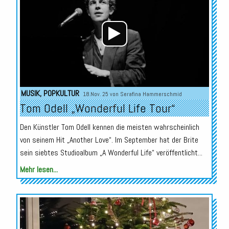
MUSIK
,
POPKULTUR
18.Nov. 25 von
Serafina Hammerschmid
Tom Odell „Wonderful Life Tour“
Den Künstler Tom Odell kennen die meisten wahrscheinlich
von seinem Hit „Another Love“. Im September hat der Brite
sein siebtes Studioalbum „A Wonderful Life“ veröffentlicht...
Mehr lesen...
Audio-
Player