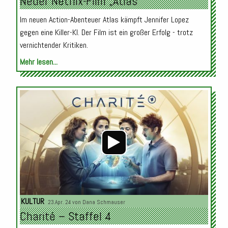
Neuer Netflix-Film „Atlas“
Im neuen Action-Abenteuer Atlas kämpft Jennifer Lopez
gegen eine Killer-KI. Der Film ist ein großer Erfolg - trotz
vernichtender Kritiken.
Mehr lesen...
Audio-
Player
KULTUR
23.Apr. 24 von
Dana Schmauser
Charité – Staffel 4