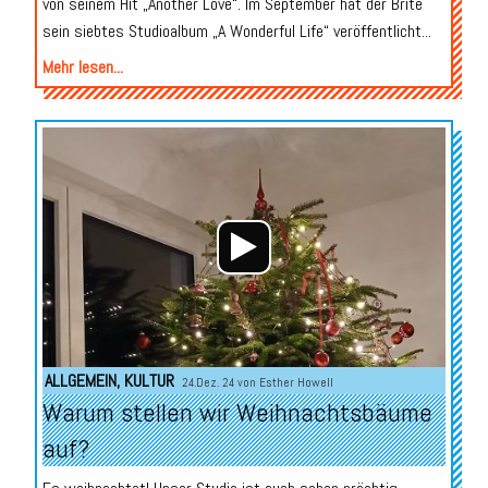
von seinem Hit „Another Love“. Im September hat der Brite
sein siebtes Studioalbum „A Wonderful Life“ veröffentlicht...
Mehr lesen...
Audio-
Player
ALLGEMEIN
,
KULTUR
24.Dez. 24 von
Esther Howell
Warum stellen wir Weihnachtsbäume
auf?