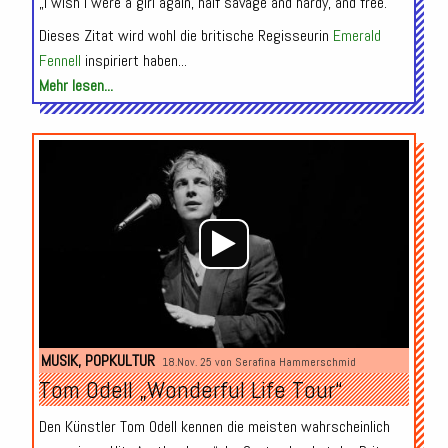
„I wish I were a girl again, half savage and hardy, and free.“
Dieses Zitat wird wohl die britische Regisseurin
Emerald
Fennell
inspiriert haben...
Mehr lesen...
Audio-
Player
MUSIK
,
POPKULTUR
18.Nov. 25 von
Serafina Hammerschmid
Tom Odell „Wonderful Life Tour“
Den Künstler Tom Odell kennen die meisten wahrscheinlich