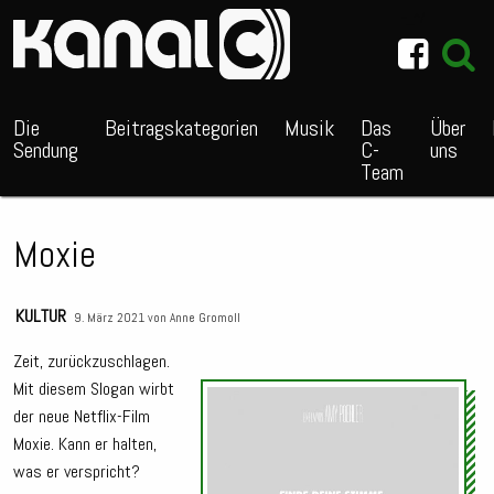
~_^/
Die
Beitragskategorien
Musik
Das
Über
Sendung
C-
uns
Team
Moxie
KULTUR
9. März 2021 von
Anne Gromoll
Zeit, zurückzuschlagen.
Mit diesem Slogan wirbt
Audio
der neue Netflix-Film
Playe
Moxie. Kann er halten,
was er verspricht?