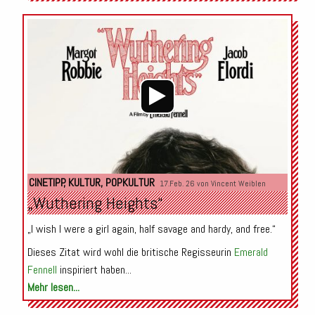
Audio-
Player
CINETIPP
,
KULTUR
,
POPKULTUR
17.Feb. 26 von
Vincent Weiblen
„Wuthering Heights“
„I wish I were a girl again, half savage and hardy, and free.“
Dieses Zitat wird wohl die britische Regisseurin
Emerald
Fennell
inspiriert haben...
Mehr lesen...