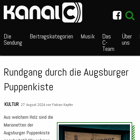
~_^/
Die
Beitragskategorien
Musik
Das
Über
Sendung
C-
uns
Team
Rundgang durch die Augsburger
Puppenkiste
KULTUR
27. August 2024 von
Fabian Kapfer
Aus welchem Holz sind die
Marionetten der
Audio
Augsburger Puppenkiste
Playe