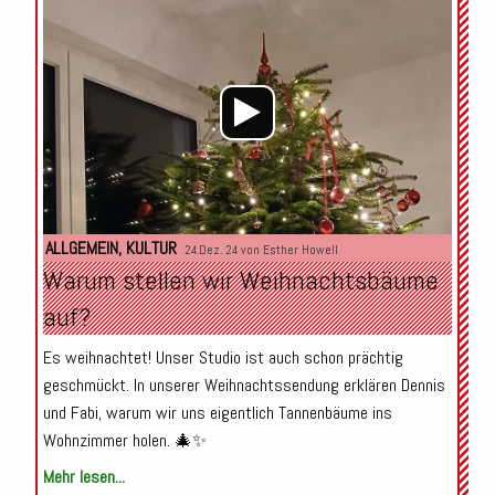
Audio-
Player
ALLGEMEIN
,
KULTUR
24.Dez. 24 von
Esther Howell
Warum stellen wir Weihnachtsbäume
auf?
Es weihnachtet! Unser Studio ist auch schon prächtig
geschmückt. In unserer Weihnachtssendung erklären Dennis
und Fabi, warum wir uns eigentlich Tannenbäume ins
Wohnzimmer holen. 🎄✨
Mehr lesen...