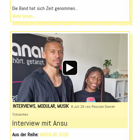
Die Band hat sich Zeit genommen...
Mehr lesen...
Audio-
Player
INTERVIEWS
,
MODULAR
,
MUSIK
8.Juli 26 von
Pascale Dawah
Tchuenteu
Interview mit Ansu
Aus der Reihe:
MODULAR 2026