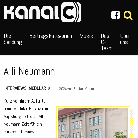
~_^/
Die
Beitragskategorien
Musik
Das
Über
Sendung
C-
uns
Team
Alli Neumann
INTERVIEWS
,
MODULAR
8. Juni 2024 von
Fabian Kapfer
Kurz vor ihrem Auftritt
beim Modular Festival in
Audio
Augsburg hat sich Alli
Playe
Neumann Zeit für ein
kurzes Interview