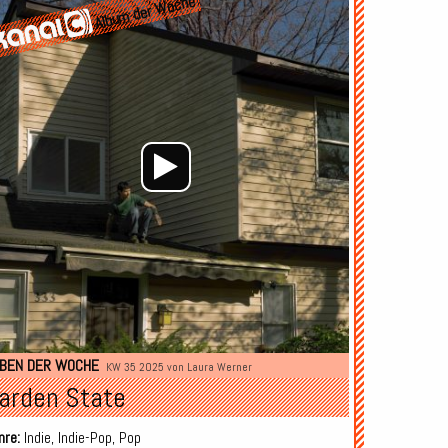
Album der Woche
Player
BEN DER WOCHE
KW 35 2025 von
Laura Werner
arden State
nre:
Indie, Indie-Pop, Pop