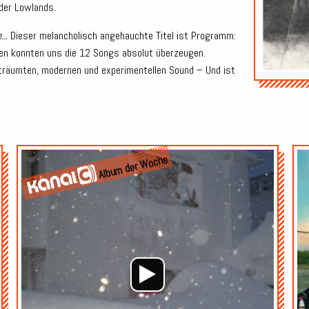
oder Lowlands.
..
. Dieser melancholisch angehauchte Titel ist Programm:
en konnten uns die 12 Songs absolut überzeugen.
rträumten, modernen und experimentellen Sound – Und ist
Audio-
Audio-
Album der Woche
Player
Player