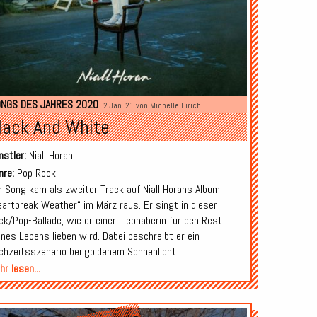
NGS DES JAHRES 2020
2.Jan. 21 von
Michelle Eirich
lack And White
nstler:
Niall Horan
nre:
Pop Rock
r Song kam als zweiter Track auf Niall Horans Album
eartbreak Weather“ im März raus. Er singt in dieser
ck/Pop-Ballade, wie er einer Liebhaberin für den Rest
ines Lebens lieben wird. Dabei beschreibt er ein
chzeitsszenario bei goldenem Sonnenlicht.
r lesen...
Audio-