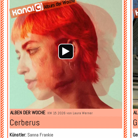
Album der Woche
Player
Player
ALBEN DER WOCHE
AL
KW 15 2026 von
Laura Werner
Cerberus
G
Künstler:
Sanna Frankie
Ge