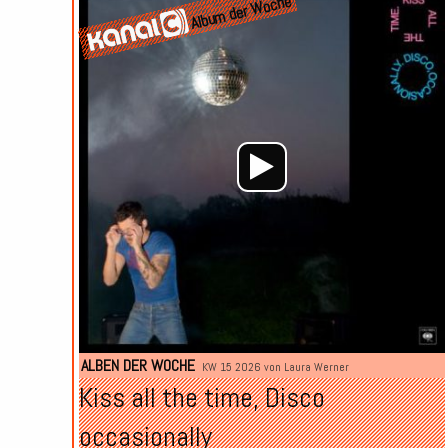
Album der Woche
ALBEN DER WOCHE
KW 15 2026 von
Laura Werner
Kiss all the time, Disco
occasionally