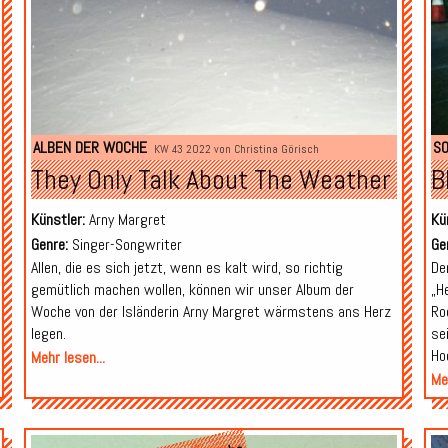
ALBEN DER WOCHE
SO
KW 43 2022 von
Christina Görisch
They Only Talk About The Weather
B
Künstler:
Arny Margret
Kü
Genre:
Singer-Songwriter
Ge
Allen, die es sich jetzt, wenn es kalt wird, so richtig
De
gemütlich machen wollen, können wir unser Album der
„H
Woche von der Isländerin Arny Margret wärmstens ans Herz
Ro
legen.
se
Ho
Mehr lesen...
Meh
Audio-
Audio-