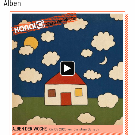
Alben
Audio-
Album der Woche
Player
ALBEN DER WOCHE
KW 05 2023 von
Christina Görisch