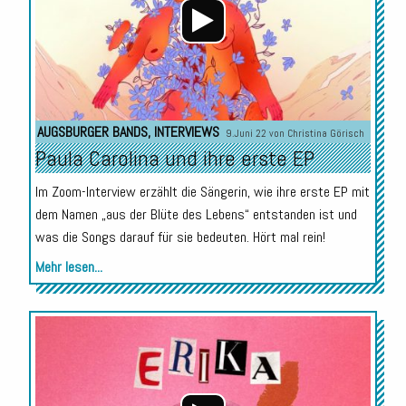
AUGSBURGER BANDS
,
INTERVIEWS
9.Juni 22 von
Christina Görisch
Paula Carolina und ihre erste EP
Im Zoom-Interview erzählt die Sängerin, wie ihre erste EP mit
dem Namen „aus der Blüte des Lebens“ entstanden ist und
was die Songs darauf für sie bedeuten. Hört mal rein!
Mehr lesen...
Audio-
Player