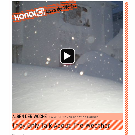
Audio-
Album der Woche
Player
ALBEN DER WOCHE
KW 43 2022 von
Christina Görisch
They Only Talk About The Weather