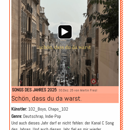
SONGS DES JAHRES 2025
30.Dez. 25 von
Martin Fresl
Schön, dass du da warst.
Künstler:
102_Boys, Chapo_102
Genre:
Deutschrap, Indie-Pop
Und auch dieses Jahr darf er nicht fehlen: der Kanal C Song
des Jahres. Und auch dieses Jahr fiel es mir wieder