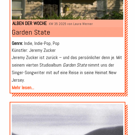
ALBEN DER WOCHE
KW 35 2025 von
Laura Werner
Garden State
Genre:
Indie, Indie-Pop, Pop
Künstler: Jeremy Zucker
Jeremy Zucker ist zurück – und das persönlicher denn je. Mit
seinem vierten Studioalbum
Garden State
nimmt uns der
Singer-Songwriter mit auf eine Reise in seine Heimat New
Jersey.
Mehr lesen...
Audio-
Player