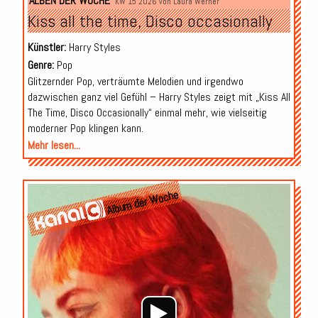
ALBEN DER WOCHE
KW 15 2026 von
Laura Werner
Kiss all the time, Disco occasionally
Künstler:
Harry Styles
Genre:
Pop
Glitzernder Pop, verträumte Melodien und irgendwo
dazwischen ganz viel Gefühl – Harry Styles zeigt mit „Kiss All
The Time, Disco Occasionally“ einmal mehr, wie vielseitig
moderner Pop klingen kann.
Mehr lesen...
Audio-
Album der Woche
Player