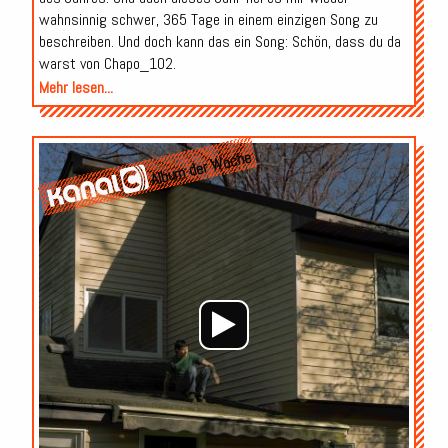
wahnsinnig schwer, 365 Tage in einem einzigen Song zu
beschreiben. Und doch kann das ein Song: Schön, dass du da
warst von Chapo_102.
Mehr lesen...
Audio-
Album der Woche
Player