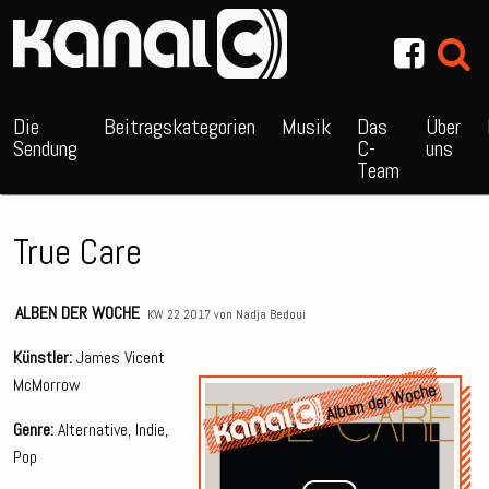
~_^/
Die
Beitragskategorien
Musik
Das
Über
Sendung
C-
uns
Team
True Care
ALBEN DER WOCHE
KW 22 2017 von
Nadja Bedoui
Künstler:
James Vicent
McMorrow
Album der Woche
Genre:
Alternative, Indie,
Pop