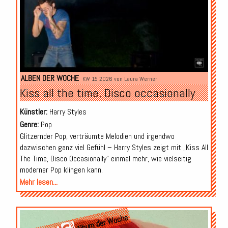
ALBEN DER WOCHE
KW 15 2026 von
Laura Werner
Kiss all the time, Disco occasionally
Künstler:
Harry Styles
Genre:
Pop
Glitzernder Pop, verträumte Melodien und irgendwo
dazwischen ganz viel Gefühl – Harry Styles zeigt mit „Kiss All
The Time, Disco Occasionally“ einmal mehr, wie vielseitig
moderner Pop klingen kann.
Mehr lesen...
Audio-
Album der Woche
Player