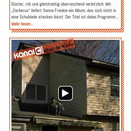
Düster, roh und gleichzeitig überraschend verletzlich. Mit
„Cerberus“ liefert Sanna Frankie ein Album, das sich nicht in
eine Schublade stecken lässt. Der Titel ist dabei Programm...
Mehr lesen...
Audio-
Album der Woche
Player