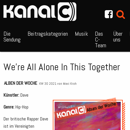
~_^/
Die
Beitragskategorien
Musik
Das
Über
Sendung
C-
uns
Team
We’re All Alone In This Together
ALBEN DER WOCHE
KW 30 2021 von
Maxi Kroh
Künstler:
Dave
Album der Woche
Genre:
Hip-Hop
Der britische Rapper Dave
ist im Vereinigten