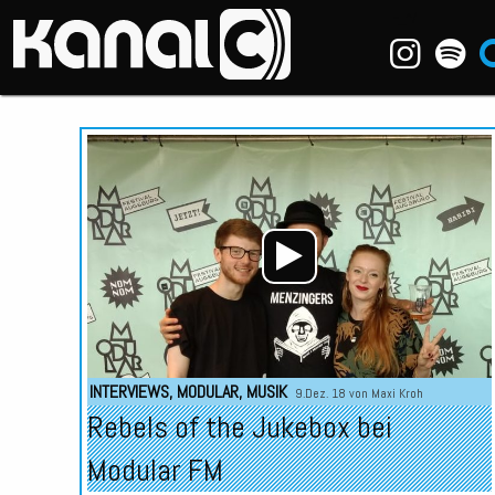
~_^/
INTERVIEWS
,
MODULAR
,
MUSIK
9.Dez. 18 von
Maxi Kroh
Rebels of the Jukebox bei
Modular FM