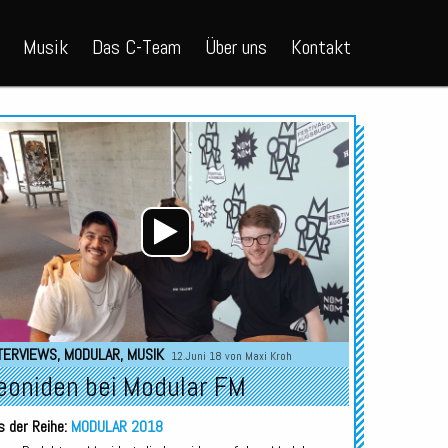
Musik
Das C-Team
Über uns
Kontakt
Audio-
Player
TERVIEWS
,
MODULAR
,
MUSIK
12.Juni 18 von
Maxi Kroh
eoniden bei Modular FM
s der Reihe:
MODULAR 2018