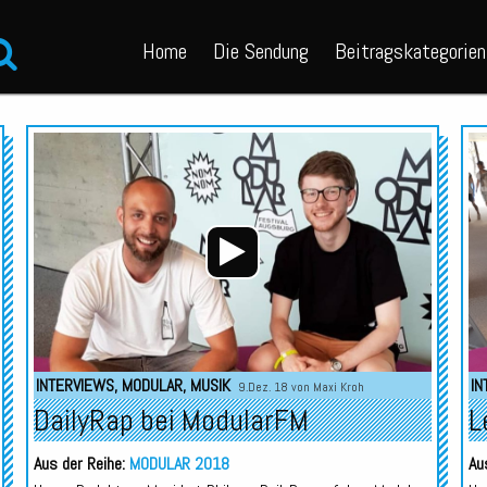
Home
Die Sendung
Beitragskategorien
Audio-
Audio-
Player
Player
INTERVIEWS
,
MODULAR
,
MUSIK
IN
9.Dez. 18 von
Maxi Kroh
DailyRap bei ModularFM
L
Aus der Reihe:
MODULAR 2018
Au