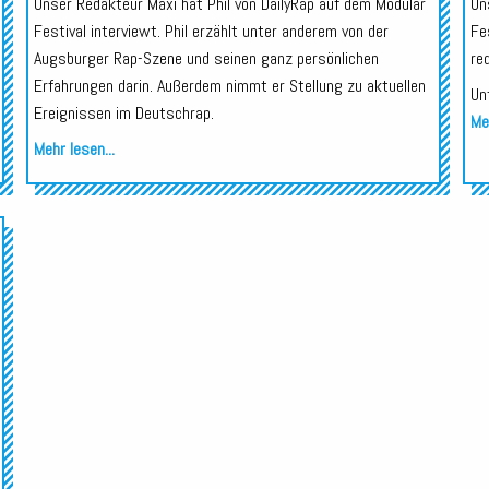
Unser Redakteur Maxi hat Phil von DailyRap auf dem Modular
Un
Festival interviewt. Phil erzählt unter anderem von der
Fe
Augsburger Rap-Szene und seinen ganz persönlichen
re
Erfahrungen darin. Außerdem nimmt er Stellung zu aktuellen
Un
Ereignissen im Deutschrap.
Meh
Mehr lesen...
Audio-
Player