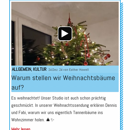
Audio-
Player
ALLGEMEIN
,
KULTUR
24.Dez. 24 von
Esther Howell
Warum stellen wir Weihnachtsbäume
auf?
Es weihnachtet! Unser Studio ist auch schon prächtig
geschmückt. In unserer Weihnachtssendung erklären Dennis
und Fabi, warum wir uns eigentlich Tannenbäume ins
Wohnzimmer holen. 🎄✨
Mehr lesen...