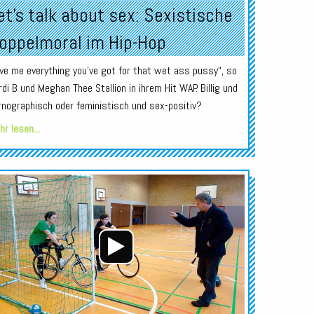
et’s talk about sex: Sexistische
oppelmoral im Hip-Hop
ive me everything you’ve got for that wet ass pussy“, so
rdi B und Meghan Thee Stallion in ihrem Hit WAP. Billig und
rnographisch oder feministisch und sex-positiv?
r lesen...
Audio-
Player