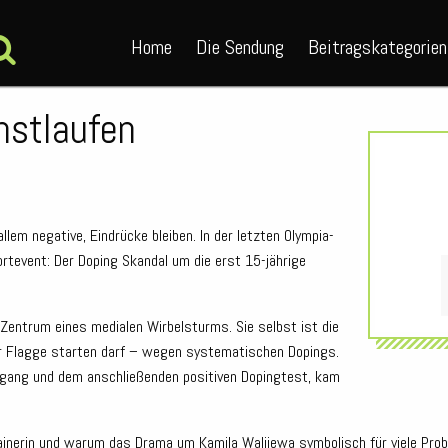
Home
Die Sendung
Beitragskategorien
nstlaufen
allem negative, Eindrücke bleiben. In der letzten Olympia-
rtevent: Der Doping Skandal um die erst 15-jährige
s Zentrum eines medialen Wirbelsturms. Sie selbst ist die
Audio-
er Flagge starten darf – wegen systematischen Dopings.
Player
chgang und dem anschließenden positiven Dopingtest, kam
rainerin und warum das Drama um Kamila Walijewa symbolisch für viele Prob