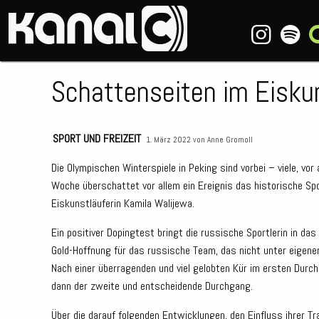
~_^/
Schattenseiten im Eisku
SPORT UND FREIZEIT
1. März 2022 von
Anne Gromoll
Die Olympischen Winterspiele in Peking sind vorbei – viele, vor 
Woche überschattet vor allem ein Ereignis das historische Spo
Eiskunstläuferin Kamila Walijewa.
Ein positiver Dopingtest bringt die russische Sportlerin in da
Gold-Hoffnung für das russische Team, das nicht unter eigen
Nach einer überragenden und viel gelobten Kür im ersten Dur
dann der zweite und entscheidende Durchgang.
Über die darauf folgenden Entwicklungen, den Einfluss ihrer T