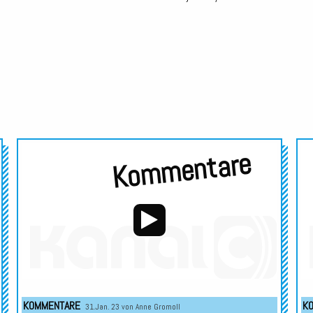
Audio-
Kommentare
Player
Audio-
Player
KOMMENTARE
K
31.Jan. 23 von
Anne Gromoll