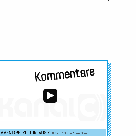
Kommentare
Audio-
Player
OMMENTARE
,
KULTUR
,
MUSIK
8.Sep. 20 von
Anne Gromoll