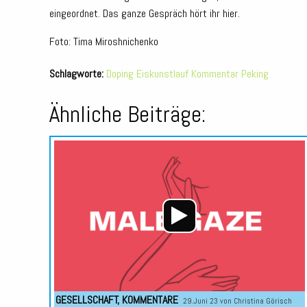
eingeordnet. Das ganze Gespräch hört ihr hier.
Foto: Tima Miroshnichenko
Schlagworte:
Doping
Eiskunstlauf
Kommentar
Peking
Ähnliche Beiträge:
GESELLSCHAFT
,
KOMMENTARE
29.Juni 23 von
Christina Görisch