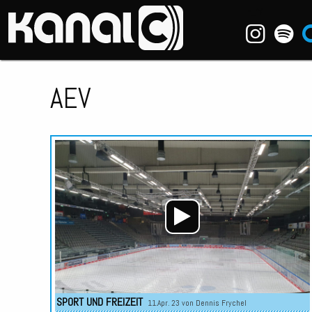
~_^/
AEV
SPORT UND FREIZEIT
11.Apr. 23 von
Dennis Frychel