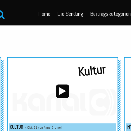
Home
Die Sendung
Beitragskategorien
Audio-
Kultur
Player
Audio-
Player
KULTUR
IN
4.Okt. 21 von
Anne Gromoll