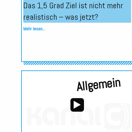
Das 1,5 Grad Ziel ist nicht mehr
realistisch – was jetzt?
Mehr lesen...
Allgemein