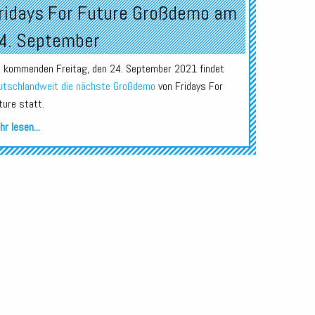
ridays For Future Großdemo am
4. September
 kommenden Freitag, den 24. September 2021 findet
utschlandweit die nächste Großdemo
von Fridays For
ture statt.
r lesen...