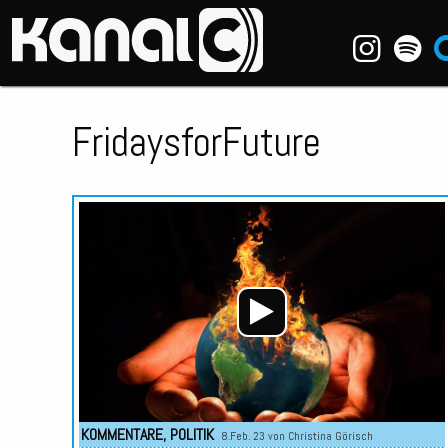
~_^/
FridaysforFuture
KOMMENTARE
,
POLITIK
8.Feb. 23 von
Christina Görisch