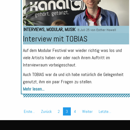
INTERVIEWS
,
MODULAR
,
MUSIK
8.Juli 25 von
Esther Howell
Interview mit TOBIAS
Auf dem Modular Festival war wieder richtig was los und
viele Artists haben vor oder nach ihrem Auftritt im
Interviewraum vorbeigeschaut.
Auch TOBIAS war da und ich habe natürlich die Gelegenheit
genutzt, ihm ein paar Fragen zu stellen.
Mehr lesen...
Erste...
Zurück
2
3
4
Weiter
Letzte...