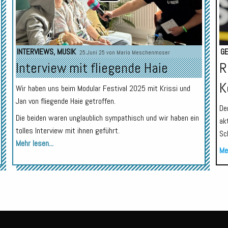
INTERVIEWS
,
MUSIK
GE
25.Juni 25 von
Mario Meschenmoser
Interview mit fliegende Haie
R
K
Wir haben uns beim Modular Festival 2025 mit Krissi und
Jan von fliegende Haie getroffen.
De
Die beiden waren unglaublich sympathisch und wir haben ein
ak
tolles Interview mit ihnen geführt.
Sc
Mehr lesen...
Meh