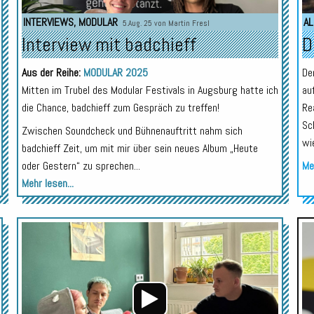
INTERVIEWS
,
MODULAR
AL
5.Aug. 25 von
Martin Fresl
Interview mit badchieff
D
Aus der Reihe:
MODULAR 2025
De
Mitten im Trubel des Modular Festivals in Augsburg hatte ich
au
die Chance, badchieff zum Gespräch zu treffen!
Re
Sc
Zwischen Soundcheck und Bühnenauftritt nahm sich
wi
badchieff Zeit, um mit mir über sein neues Album „Heute
oder Gestern“ zu sprechen...
Meh
Mehr lesen...
Audio-
Audio-
Player
Player