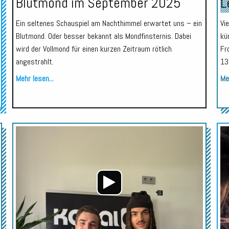
Blutmond im September 2025
L
Ein seltenes Schauspiel am Nachthimmel erwartet uns – ein
Vi
Blutmond. Oder besser bekannt als Mondfinsternis. Dabei
kü
wird der Vollmond für einen kurzen Zeitraum rötlich
Fr
angestrahlt.
13
Mehr lesen...
Meh
Audio-
Audio-
Player
Player