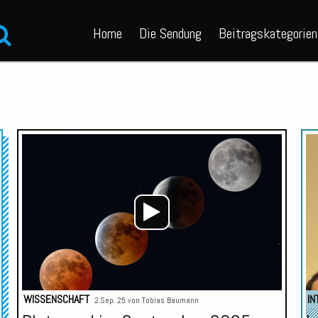
Home
Die Sendung
Beitragskategorien
Audio-
Player
WISSENSCHAFT
IN
2.Sep. 25 von
Tobias Baumann