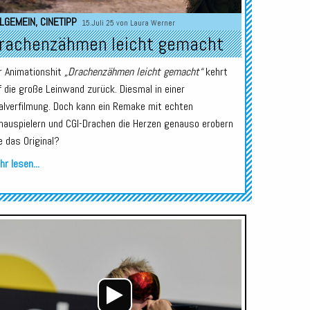
LGEMEIN
,
CINETIPP
15.Juli 25 von
Laura Werner
rachenzähmen leicht gemacht
r Animationshit
„Drachenzähmen leicht gemacht“
kehrt
f die große Leinwand zurück. Diesmal in einer
alverfilmung. Doch kann ein Remake mit echten
hauspielern und CGI-Drachen die Herzen genauso erobern
e das Original?
r lesen...
Audio-
Player