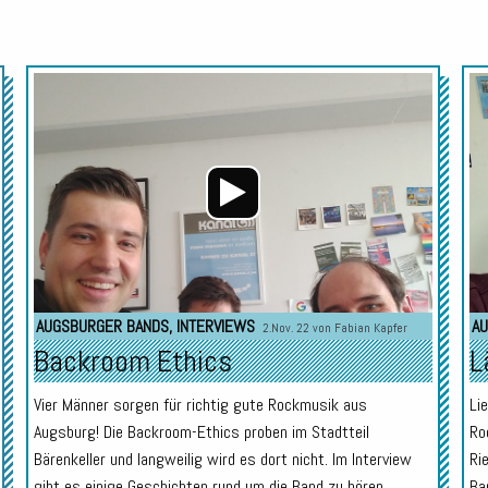
Audio-
Audio-
Player
Player
AUGSBURGER BANDS
,
INTERVIEWS
AU
2.Nov. 22 von
Fabian Kapfer
Backroom Ethics
L
Vier Männer sorgen für richtig gute Rockmusik aus
Li
Augsburg! Die Backroom-Ethics proben im Stadtteil
Ro
Bärenkeller und langweilig wird es dort nicht. Im Interview
Ri
gibt es einige Geschichten rund um die Band zu hören.
Ba