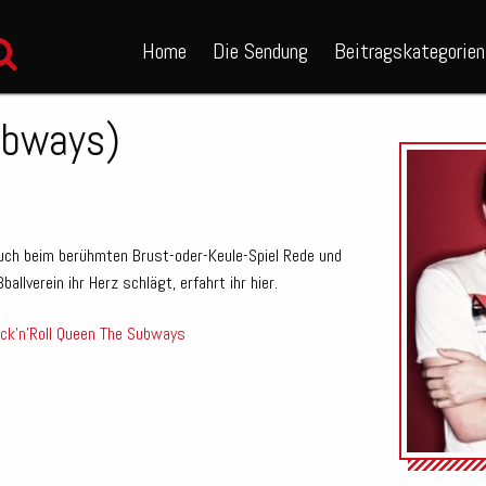
Home
Die Sendung
Beitragskategorien
ubways)
auch beim berühmten Brust-oder-Keule-Spiel Rede und
lverein ihr Herz schlägt, erfahrt ihr hier.
ck'n'Roll Queen
The Subways