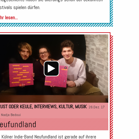
stivals spielen dürfen.
r lesen...
Audio-
Player
UST ODER KEULE
,
INTERVIEWS
,
KULTUR
,
MUSIK
26.Dez. 17
n
Nadja Bedoui
eufundland
e Kölner Indie-Band Neufundland ist gerade auf ihrere