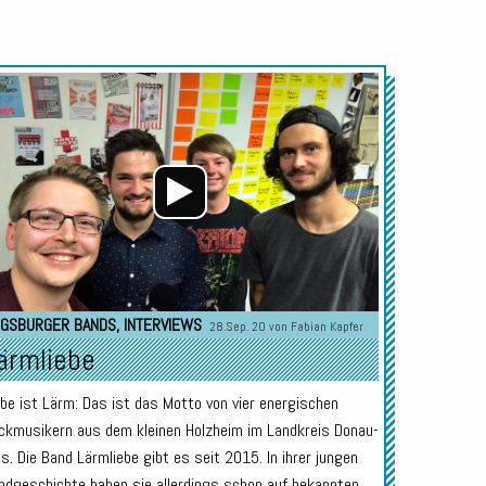
Audio-
Player
GSBURGER BANDS
,
INTERVIEWS
28.Sep. 20 von
Fabian Kapfer
ärmliebe
ebe ist Lärm: Das ist das Motto von vier energischen
ckmusikern aus dem kleinen Holzheim im Landkreis Donau-
es. Die Band Lärmliebe gibt es seit 2015. In ihrer jungen
ndgeschichte haben sie allerdings schon auf bekannten