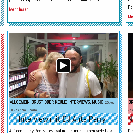
Fe
Mehr lesen...
Meh
Audio-
Audio-
Player
Player
ALLGEMEIN
,
BRUST ODER KEULE
,
INTERVIEWS
,
MUSIK
BR
20.Aug.
18 von
Anna Eberle
vo
Im Interview mit DJ Ante Perry
N
Auf dem Juicy Beats Festival in Dortmund haben viele DJs
Di