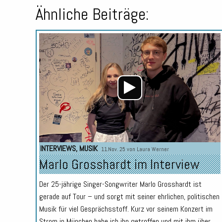
Ähnliche Beiträge:
INTERVIEWS
,
MUSIK
11.Nov. 25 von
Laura Werner
Marlo Grosshardt im Interview
Der 25-jährige Singer-Songwriter Marlo Grosshardt ist
gerade auf Tour – und sorgt mit seiner ehrlichen, politischen
Musik für viel Gesprächsstoff. Kurz vor seinem Konzert im
Strom in München habe ich ihn getroffen und mit ihm über