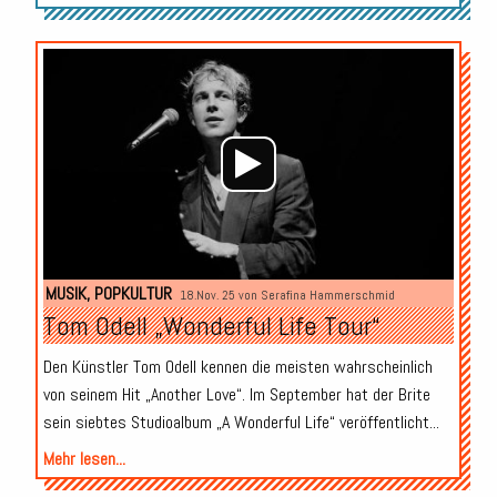
Audio-
Player
MUSIK
,
POPKULTUR
18.Nov. 25 von
Serafina Hammerschmid
Tom Odell „Wonderful Life Tour“
Den Künstler Tom Odell kennen die meisten wahrscheinlich
von seinem Hit „Another Love“. Im September hat der Brite
sein siebtes Studioalbum „A Wonderful Life“ veröffentlicht...
Mehr lesen...