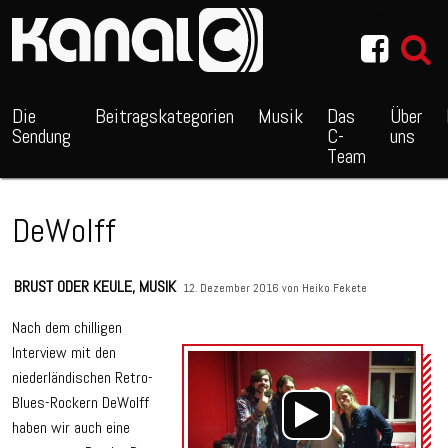
~_^/
Die
Beitragskategorien
Musik
Das
Über
Sendung
C-
uns
Team
DeWolff
BRUST ODER KEULE
,
MUSIK
12. Dezember 2016 von
Heiko Fekete
Nach dem chilligen
Interview mit den
Audio
niederländischen Retro-
Playe
Blues-Rockern DeWolff
haben wir auch eine